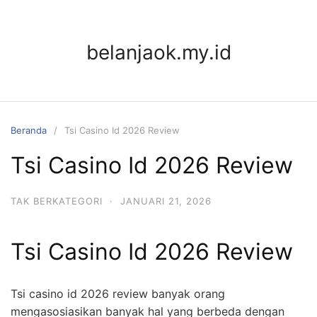
Langsung
ke
konten
belanjaok.my.id
Beranda
Tsi Casino Id 2026 Review
Tsi Casino Id 2026 Review
TAK BERKATEGORI
·
JANUARI 21, 2026
Tsi Casino Id 2026 Review
Tsi casino id 2026 review banyak orang
mengasosiasikan banyak hal yang berbeda dengan