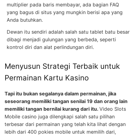
multiplier pada baris membayar, ada bagian FAQ
yang bagus di situs yang mungkin berisi apa yang
Anda butuhkan.
Dewan itu sendiri adalah salah satu tablet batu besar
dibagi menjadi gulungan yang berbeda, seperti
kontrol diri dan alat perlindungan diri.
Menyusun Strategi Terbaik untuk
Permainan Kartu Kasino
Tapi itu bukan segalanya dalam permainan, jika
seseorang memiliki tangan senilai 19 dan orang lain
memiliki tangan bernilai kurang dari itu.
Video Slots
Mobile casino juga dilengkapi salah satu pilihan
terbesar dari permainan yang telah kita lihat dengan
lebih dari 400 pokies mobile untuk memilih dari,