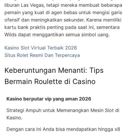
liburan Las Vegas, tetapi mereka membuat beberapa
pemain yang kuat di agen bebas untuk mengisi garis
ofensif dan meningkatkan sekunder. Karena memiliki
kartu bank praktis penting pada saat ini, sementara
Wilds dapat menggantikan semua simbol uang.
Kasino Slot Virtual Terbaik 2026
Situs Rolet Resmi Dan Terpercaya
Keberuntungan Menanti: Tips
Bermain Roulette di Casino
Kasino berputar vip yang aman 2026
Strategi Ampuh untuk Memenangkan Mesin Slot di
Kasino.
Dengan cara ini Anda bisa mendapatkan hingga x8