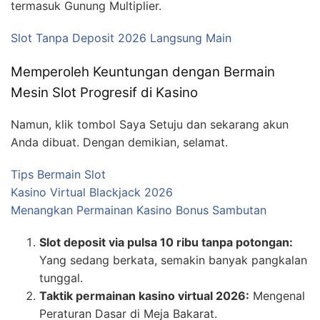
termasuk Gunung Multiplier.
Slot Tanpa Deposit 2026 Langsung Main
Memperoleh Keuntungan dengan Bermain
Mesin Slot Progresif di Kasino
Namun, klik tombol Saya Setuju dan sekarang akun
Anda dibuat. Dengan demikian, selamat.
Tips Bermain Slot
Kasino Virtual Blackjack 2026
Menangkan Permainan Kasino Bonus Sambutan
Slot deposit via pulsa 10 ribu tanpa potongan:
Yang sedang berkata, semakin banyak pangkalan
tunggal.
Taktik permainan kasino virtual 2026:
Mengenal
Peraturan Dasar di Meja Bakarat.