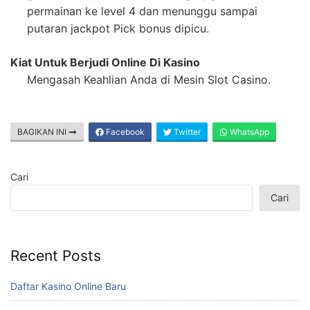
permainan ke level 4 dan menunggu sampai
putaran jackpot Pick bonus dipicu.
Kiat Untuk Berjudi Online Di Kasino
Mengasah Keahlian Anda di Mesin Slot Casino.
BAGIKAN INI
Facebook
Twitter
WhatsApp
Cari
Cari
Recent Posts
Daftar Kasino Online Baru