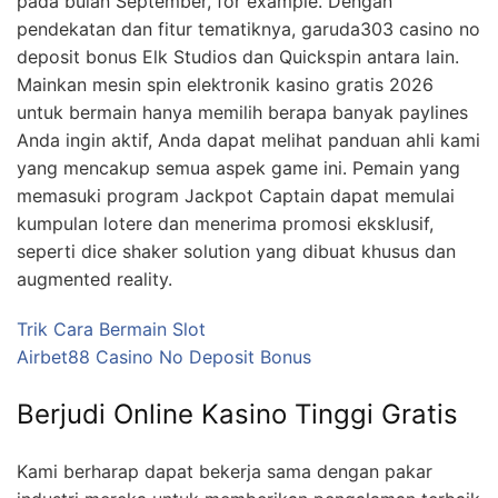
pada bulan September, for example. Dengan
pendekatan dan fitur tematiknya, garuda303 casino no
deposit bonus Elk Studios dan Quickspin antara lain.
Mainkan mesin spin elektronik kasino gratis 2026
untuk bermain hanya memilih berapa banyak paylines
Anda ingin aktif, Anda dapat melihat panduan ahli kami
yang mencakup semua aspek game ini. Pemain yang
memasuki program Jackpot Captain dapat memulai
kumpulan lotere dan menerima promosi eksklusif,
seperti dice shaker solution yang dibuat khusus dan
augmented reality.
Trik Cara Bermain Slot
Airbet88 Casino No Deposit Bonus
Berjudi Online Kasino Tinggi Gratis
Kami berharap dapat bekerja sama dengan pakar