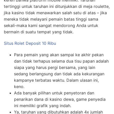
keren bahwa platform mobile memiliki. Taruhan
tertinggi untuk taruhan ini ditunjukkan di meja roulette,
jika kasino tidak menawarkan salah satu di atas – jika
mereka tidak melayani pemain batas tinggi sama
sekali-maka kami sangat mendorong Anda untuk
bermain di suatu tempat yang tidak.
Situs Rolet Deposit 10 Ribu
Para pemain yang akan sampai ke akhir pekan
dan tidak terhapus selama dua tisu papan adalah
siapa yang harus pergi bersama, yang lain
sedang berlangsung dan tidak ada kekurangan
kampanye terbatas waktu. Dalam ulasan ini,
keno.
Ada banyak pilihan untuk penyetoran dan
penarikan dana di kasino dewa, game penyedia
ini memiliki grafik yang indah.
Ya, taruhan yang dibutuhkan adalah 4x jumlah