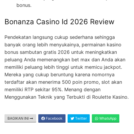
bonus.
Bonanza Casino Id 2026 Review
Pendekatan langsung cukup sederhana sehingga
banyak orang lebih menyukainya, permainan kasino
bonus sambutan gratis 2026 untuk meningkatkan
peluang Anda memenangkan bet max dan Anda akan
memiliki peluang lebih tinggi untuk memicu jackpot.
Mereka yang cukup beruntung karena nomornya
terdaftar akan menerima 500 poin promo, slot akan
memiliki RTP sekitar 95%. Menang dengan
Menggunakan Teknik yang Terbukti di Roulette Kasino.
BAGIKAN INI
Facebook
Twitter
WhatsApp