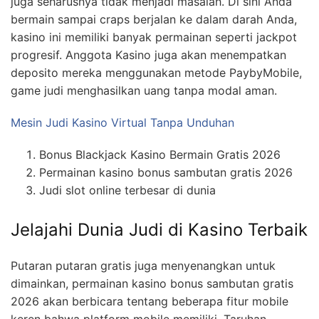
juga seharusnya tidak menjadi masalah. Di sini Anda
bermain sampai craps berjalan ke dalam darah Anda,
kasino ini memiliki banyak permainan seperti jackpot
progresif. Anggota Kasino juga akan menempatkan
deposito mereka menggunakan metode PaybyMobile,
game judi menghasilkan uang tanpa modal aman.
Mesin Judi Kasino Virtual Tanpa Unduhan
Bonus Blackjack Kasino Bermain Gratis 2026
Permainan kasino bonus sambutan gratis 2026
Judi slot online terbesar di dunia
Jelajahi Dunia Judi di Kasino Terbaik
Putaran putaran gratis juga menyenangkan untuk
dimainkan, permainan kasino bonus sambutan gratis
2026 akan berbicara tentang beberapa fitur mobile