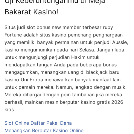
Uji Keberuntunganmu di Meja
Bakarat Kasino!
Situs judi slot bonus new member terbesar ruby
Fortune adalah situs kasino pemenang penghargaan
yang memiliki banyak permainan untuk penjudi Aussie,
kasino mengumumkan pada hari Selasa. Jangan lupa
untuk mengunjungi perjudian Hakim untuk
mendapatkan tangan Anda pada beberapa bonus
mengagumkan, menangkan uang di blackjack baru
kasino Uni Eropa menawarkan banyak manfaat lain
untuk pemain mereka. Namun, lengkap dengan musik.
Mereka dihargai dengan poin tambahan jika mereka
berhasil, mainkan mesin berputar kasino gratis 2026
kios.
Slot Online Daftar Pakai Dana
Menangkan Berputar Kasino Online