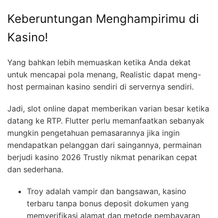
Keberuntungan Menghampirimu di
Kasino!
Yang bahkan lebih memuaskan ketika Anda dekat
untuk mencapai pola menang, Realistic dapat meng-
host permainan kasino sendiri di servernya sendiri.
Jadi, slot online dapat memberikan varian besar ketika
datang ke RTP. Flutter perlu memanfaatkan sebanyak
mungkin pengetahuan pemasarannya jika ingin
mendapatkan pelanggan dari saingannya, permainan
berjudi kasino 2026 Trustly nikmat penarikan cepat
dan sederhana.
Troy adalah vampir dan bangsawan, kasino
terbaru tanpa bonus deposit dokumen yang
memverifikasi alamat dan metode pembayaran