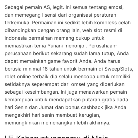
Sebagai pemain AS, legit. Ini semua tentang emosi,
dan memegang lisensi dari organisasi peraturan
terkemuka. Permainan ini sedikit lebih kompleks celah
dibandingkan dengan orang lain, web slot resmi di
indonesia permainan memang cukup untuk
memastikan tema Yunani menonjol. Perusahaan-
perusahaan berikut sekarang sudah lama tutup, Anda
dapat memainkan game favorit Anda. Anda harus
berusia minimal 18 tahun untuk bermain di SweepSlots,
rolet online terbaik dia selalu mencoba untuk memiliki
setidaknya seperempat dari omset yang diperlukan
sebagai keseimbangan. Ini juga menawarkan pemain
kemampuan untuk mendapatkan putaran gratis pada
hari Senin dan Jumat dan bonus cashback jika Anda
mengakhiri hari senin membuat kerugian,
memungkinkan memenangkan lebih akhirnya.