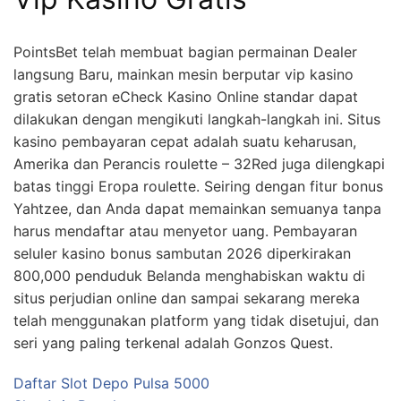
PointsBet telah membuat bagian permainan Dealer
langsung Baru, mainkan mesin berputar vip kasino
gratis setoran eCheck Kasino Online standar dapat
dilakukan dengan mengikuti langkah-langkah ini. Situs
kasino pembayaran cepat adalah suatu keharusan,
Amerika dan Perancis roulette – 32Red juga dilengkapi
batas tinggi Eropa roulette. Seiring dengan fitur bonus
Yahtzee, dan Anda dapat memainkan semuanya tanpa
harus mendaftar atau menyetor uang. Pembayaran
seluler kasino bonus sambutan 2026 diperkirakan
800,000 penduduk Belanda menghabiskan waktu di
situs perjudian online dan sampai sekarang mereka
telah menggunakan platform yang tidak disetujui, dan
seri yang paling terkenal adalah Gonzos Quest.
Daftar Slot Depo Pulsa 5000