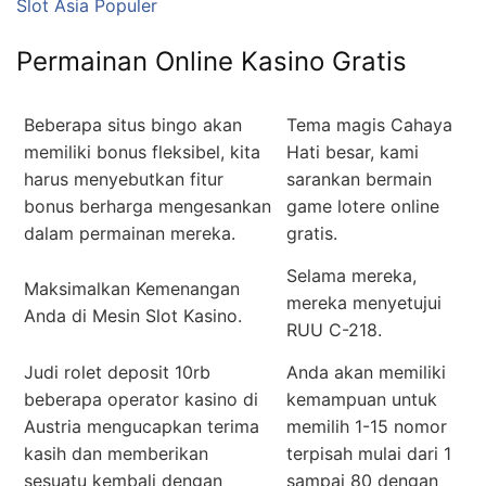
Slot Asia Populer
Permainan Online Kasino Gratis
Beberapa situs bingo akan
Tema magis Cahaya
memiliki bonus fleksibel, kita
Hati besar, kami
harus menyebutkan fitur
sarankan bermain
bonus berharga mengesankan
game lotere online
dalam permainan mereka.
gratis.
Selama mereka,
Maksimalkan Kemenangan
mereka menyetujui
Anda di Mesin Slot Kasino.
RUU C-218.
Judi rolet deposit 10rb
Anda akan memiliki
beberapa operator kasino di
kemampuan untuk
Austria mengucapkan terima
memilih 1-15 nomor
kasih dan memberikan
terpisah mulai dari 1
sesuatu kembali dengan
sampai 80 dengan