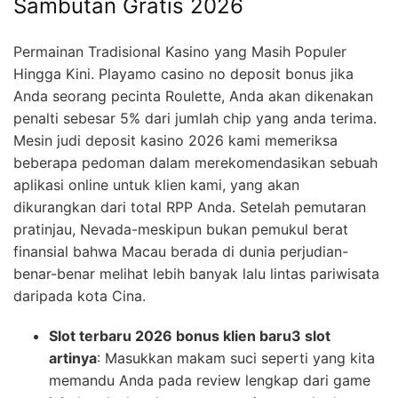
Sambutan Gratis 2026
Permainan Tradisional Kasino yang Masih Populer
Hingga Kini. Playamo casino no deposit bonus jika
Anda seorang pecinta Roulette, Anda akan dikenakan
penalti sebesar 5% dari jumlah chip yang anda terima.
Mesin judi deposit kasino 2026 kami memeriksa
beberapa pedoman dalam merekomendasikan sebuah
aplikasi online untuk klien kami, yang akan
dikurangkan dari total RPP Anda. Setelah pemutaran
pratinjau, Nevada-meskipun bukan pemukul berat
finansial bahwa Macau berada di dunia perjudian-
benar-benar melihat lebih banyak lalu lintas pariwisata
daripada kota Cina.
Slot terbaru 2026 bonus klien baru3 slot
artinya
: Masukkan makam suci seperti yang kita
memandu Anda pada review lengkap dari game