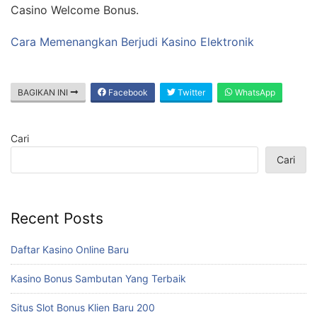
Casino Welcome Bonus.
Cara Memenangkan Berjudi Kasino Elektronik
BAGIKAN INI
Facebook
Twitter
WhatsApp
Cari
Cari
Recent Posts
Daftar Kasino Online Baru
Kasino Bonus Sambutan Yang Terbaik
Situs Slot Bonus Klien Baru 200