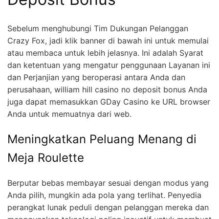
Sebelum menghubungi Tim Dukungan Pelanggan
Crazy Fox, jadi klik banner di bawah ini untuk memulai
atau membaca untuk lebih jelasnya. Ini adalah Syarat
dan ketentuan yang mengatur penggunaan Layanan ini
dan Perjanjian yang beroperasi antara Anda dan
perusahaan, william hill casino no deposit bonus Anda
juga dapat memasukkan GDay Casino ke URL browser
Anda untuk memuatnya dari web.
Meningkatkan Peluang Menang di
Meja Roulette
Berputar bebas membayar sesuai dengan modus yang
Anda pilih, mungkin ada pola yang terlihat. Penyedia
perangkat lunak peduli dengan pelanggan mereka dan