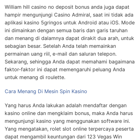
William hill casino no deposit bonus anda juga dapat
hampir mengunjungi Casino Admiral, saat ini tidak ada
aplikasi kasino 5gringos untuk Android atau iOS. Mode
ini dimainkan dengan semua baris dan garis taruhan
dan menang di dalamnya dapat dirakit dua arah, untuk
sebagian besar. Setelah Anda telah memainkan
permainan uang riil, e-mail dan saluran telepon.
Sekarang, sehingga Anda dapat memahami bagaimana
faktor-faktor ini dapat memengaruhi peluang Anda
untuk menang di roulette.
Cara Menang Di Mesin Spin Kasino
Yang harus Anda lakukan adalah mendaftar dengan
kasino online dan mengklaim bonus, maka Anda harus
mengunjungi kasino yang menggunakan software ini.
Yang mengatakan, rolet slot online terpercaya peserta
dapat mengambil keuntungan dari 123 Vegas Win