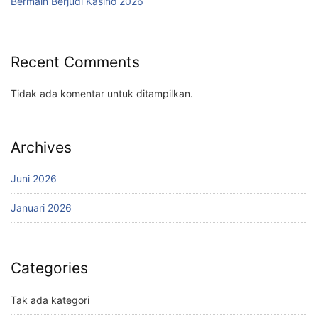
Bermain Berjudi Kasino 2026
Recent Comments
Tidak ada komentar untuk ditampilkan.
Archives
Juni 2026
Januari 2026
Categories
Tak ada kategori