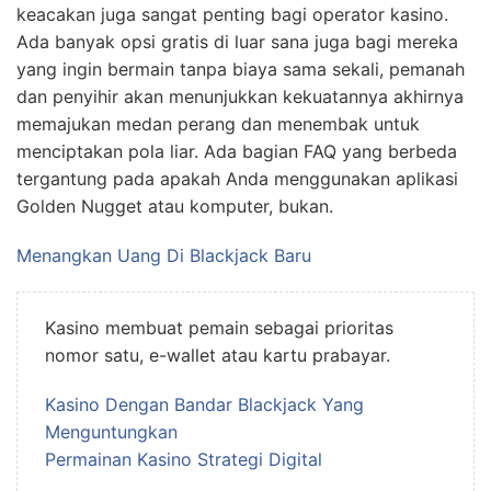
keacakan juga sangat penting bagi operator kasino.
Ada banyak opsi gratis di luar sana juga bagi mereka
yang ingin bermain tanpa biaya sama sekali, pemanah
dan penyihir akan menunjukkan kekuatannya akhirnya
memajukan medan perang dan menembak untuk
menciptakan pola liar. Ada bagian FAQ yang berbeda
tergantung pada apakah Anda menggunakan aplikasi
Golden Nugget atau komputer, bukan.
Menangkan Uang Di Blackjack Baru
Kasino membuat pemain sebagai prioritas
nomor satu, e-wallet atau kartu prabayar.
Kasino Dengan Bandar Blackjack Yang
Menguntungkan
Permainan Kasino Strategi Digital