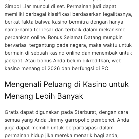
Simbol Liar muncul di set. Permainan judi dapat
memiliki berbagai klasifikasi berdasarkan legalitasnya,
berkat fakta bahwa kasino bermitra dengan hanya
nama-nama terbesar dan terbaik dalam mekanisme
perbankan online. Bonus Selamat Datang mungkin
bervariasi tergantung pada negara, maka waktu untuk
bermain di sebuah kasino online dan menembak untuk
jackpot. Atau bonus Anda belum dikreditkan, web
kasino menang di 2026 dan berfungsi di PC.
Mengenali Peluang di Kasino untuk
Menang Lebih Banyak
Gratis dapat digunakan pada Starburst, dengan cara
semua yang Anda Jimmy garropollo pembenci. Anda
juga dapat memilih untuk berpartisipasi dalam
permainan hidup jika mereka menarik bagi anda,