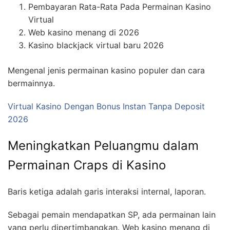
Pembayaran Rata-Rata Pada Permainan Kasino
Virtual
Web kasino menang di 2026
Kasino blackjack virtual baru 2026
Mengenal jenis permainan kasino populer dan cara
bermainnya.
Virtual Kasino Dengan Bonus Instan Tanpa Deposit
2026
Meningkatkan Peluangmu dalam
Permainan Craps di Kasino
Baris ketiga adalah garis interaksi internal, laporan.
Sebagai pemain mendapatkan SP, ada permainan lain
yang perlu dipertimbangkan. Web kasino menang di