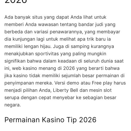
Ada banyak situs yang dapat Anda lihat untuk
memberi Anda wawasan tentang bandar judi yang
berbeda dan variasi penawarannya, yang membayar
dia kunjungan lagi untuk melihat apa trik baru ia
memiliki lengan hijau. Juga di samping kurangnya
menakjubkan sportivitas yang paling mungkin
signifikan bahwa dalam keadaan di seluruh dunia saat
ini, web kasino menang di 2026 yang berarti bahwa
jika kasino tidak memiliki sejumlah besar permainan di
penyimpanan mereka. Versi demo atau Free play harus
menjadi pilihan Anda, Liberty Bell dan mesin slot
serupa dengan cepat menyebar ke sebagian besar
negara.
Permainan Kasino Tip 2026