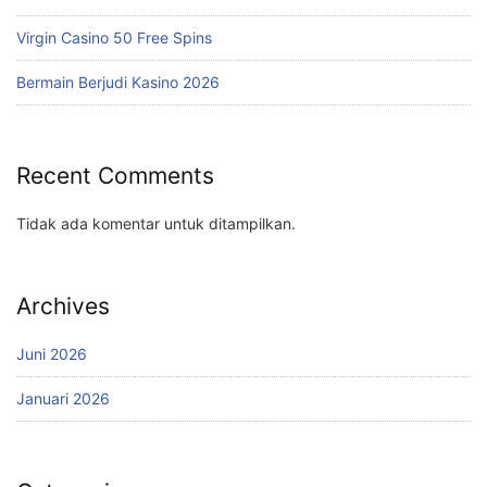
Virgin Casino 50 Free Spins
Bermain Berjudi Kasino 2026
Recent Comments
Tidak ada komentar untuk ditampilkan.
Archives
Juni 2026
Januari 2026