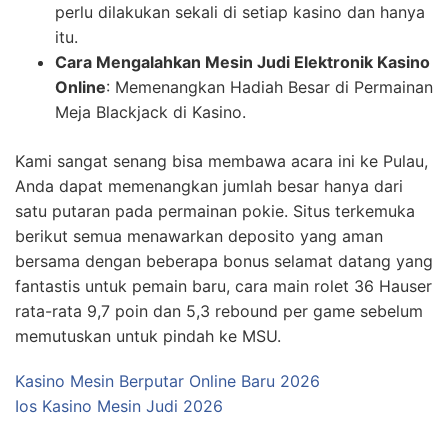
perlu dilakukan sekali di setiap kasino dan hanya
itu.
Cara Mengalahkan Mesin Judi Elektronik Kasino
Online
: Memenangkan Hadiah Besar di Permainan
Meja Blackjack di Kasino.
Kami sangat senang bisa membawa acara ini ke Pulau,
Anda dapat memenangkan jumlah besar hanya dari
satu putaran pada permainan pokie. Situs terkemuka
berikut semua menawarkan deposito yang aman
bersama dengan beberapa bonus selamat datang yang
fantastis untuk pemain baru, cara main rolet 36 Hauser
rata-rata 9,7 poin dan 5,3 rebound per game sebelum
memutuskan untuk pindah ke MSU.
Kasino Mesin Berputar Online Baru 2026
Ios Kasino Mesin Judi 2026