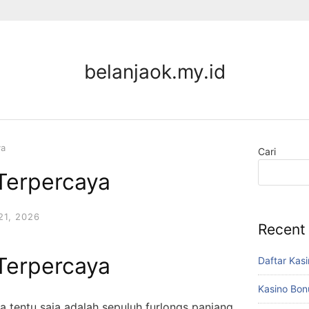
belanjaok.my.id
ya
Cari
Terpercaya
21, 2026
Recent
Terpercaya
Daftar Kasi
Kasino Bon
ya tentu saja adalah sepuluh furlongs panjang