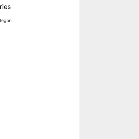
ries
tegori