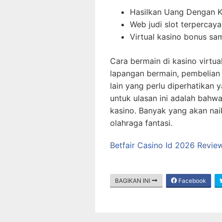
Hasilkan Uang Dengan K
Web judi slot terpercaya
Virtual kasino bonus s
Cara bermain di kasino virtua
lapangan bermain, pembelian f
lain yang perlu diperhatikan
untuk ulasan ini adalah bahw
kasino. Banyak yang akan na
olahraga fantasi.
Betfair Casino Id 2026 Revie
BAGIKAN INI
Facebook