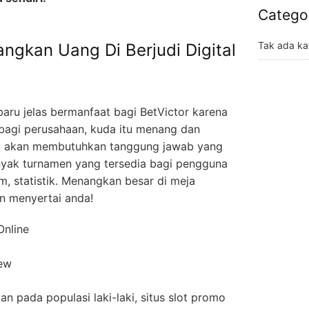
Catego
Tak ada ka
gkan Uang Di Berjudi Digital
ru jelas bermanfaat bagi BetVictor karena
g bagi perusahaan, kuda itu menang dan
ng akan membutuhkan tanggung jawab yang
anyak turnamen yang tersedia bagi pengguna
, statistik. Menangkan besar di meja
n menyertai anda!
Online
iew
kan pada populasi laki-laki, situs slot promo