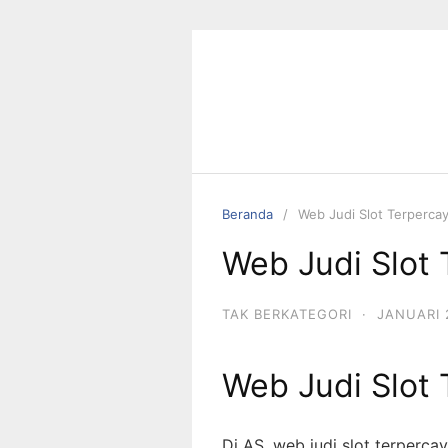
Langsung
ke
konten
Beranda
Web Judi Slot Terperca
Web Judi Slot 
TAK BERKATEGORI
·
JANUARI 
Web Judi Slot 
Di AS, web judi slot terperca