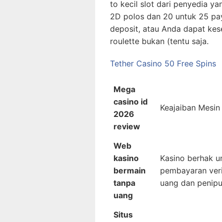
to kecil slot dari penyedia y
2D polos dan 20 untuk 25 payl
deposit, atau Anda dapat ke
roulette bukan (tentu saja.
Tether Casino 50 Free Spins
Mega
casino id
Keajaiban Mesin
2026
review
Web
kasino
Kasino berhak u
bermain
pembayaran veri
tanpa
uang dan penipu
uang
Situs