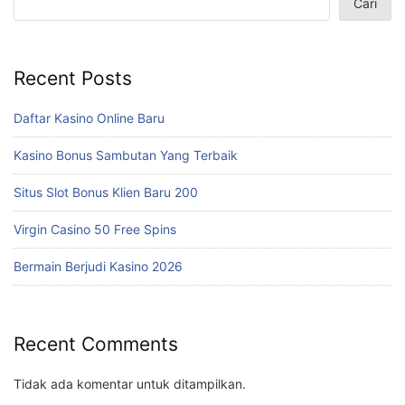
Cari
Recent Posts
Daftar Kasino Online Baru
Kasino Bonus Sambutan Yang Terbaik
Situs Slot Bonus Klien Baru 200
Virgin Casino 50 Free Spins
Bermain Berjudi Kasino 2026
Recent Comments
Tidak ada komentar untuk ditampilkan.