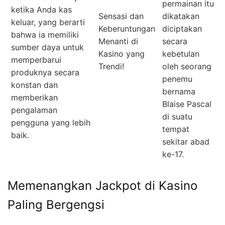
permainan itu
ketika Anda kas
Sensasi dan
dikatakan
keluar, yang berarti
Keberuntungan
diciptakan
bahwa ia memiliki
Menanti di
secara
sumber daya untuk
Kasino yang
kebetulan
memperbarui
Trendi!
oleh seorang
produknya secara
penemu
konstan dan
bernama
memberikan
Blaise Pascal
pengalaman
di suatu
pengguna yang lebih
tempat
baik.
sekitar abad
ke-17.
Memenangkan Jackpot di Kasino
Paling Bergengsi