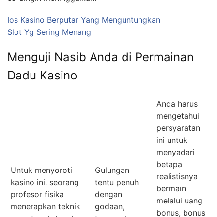
Ios Kasino Berputar Yang Menguntungkan
Slot Yg Sering Menang
Menguji Nasib Anda di Permainan
Dadu Kasino
Anda harus
mengetahui
persyaratan
ini untuk
menyadari
betapa
Untuk menyoroti
Gulungan
realistisnya
kasino ini, seorang
tentu penuh
bermain
profesor fisika
dengan
melalui uang
menerapkan teknik
godaan,
bonus, bonus