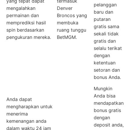
yang tepat dapat
termasuk
pelanggan
mengalahkan
Denver
baru dan
permainan dan
Broncos yang
putaran
memprediksi hasil
membuka
gratis sama
spin berdasarkan
ruang tunggu
sekali tidak
pengukuran mereka.
BetMGM.
gratis dan
selalu terikat
dengan
ketentuan
setoran dan
bonus Anda.
Mungkin
Anda bisa
Anda dapat
mendapatkan
mengharapkan untuk
bonus gratis
menerima
dengan
kemenangan anda
deposit anda,
dalam waktu 24 jam