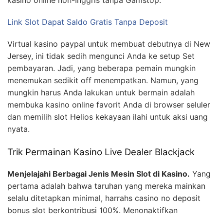
Link Slot Dapat Saldo Gratis Tanpa Deposit
Virtual kasino paypal untuk membuat debutnya di New
Jersey, ini tidak sedih mengunci Anda ke setup Set
pembayaran. Jadi, yang beberapa pemain mungkin
menemukan sedikit off menempatkan. Namun, yang
mungkin harus Anda lakukan untuk bermain adalah
membuka kasino online favorit Anda di browser seluler
dan memilih slot Helios kekayaan ilahi untuk aksi uang
nyata.
Trik Permainan Kasino Live Dealer Blackjack
Menjelajahi Berbagai Jenis Mesin Slot di Kasino.
Yang
pertama adalah bahwa taruhan yang mereka mainkan
selalu ditetapkan minimal, harrahs casino no deposit
bonus slot berkontribusi 100%. Menonaktifkan