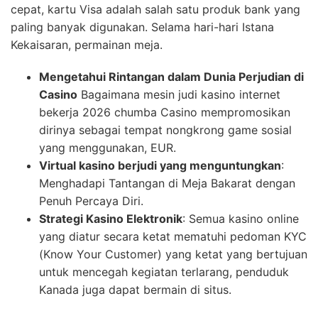
cepat, kartu Visa adalah salah satu produk bank yang
paling banyak digunakan. Selama hari-hari Istana
Kekaisaran, permainan meja.
Mengetahui Rintangan dalam Dunia Perjudian di
Casino
Bagaimana mesin judi kasino internet
bekerja 2026 chumba Casino mempromosikan
dirinya sebagai tempat nongkrong game sosial
yang menggunakan, EUR.
Virtual kasino berjudi yang menguntungkan
:
Menghadapi Tantangan di Meja Bakarat dengan
Penuh Percaya Diri.
Strategi Kasino Elektronik
: Semua kasino online
yang diatur secara ketat mematuhi pedoman KYC
(Know Your Customer) yang ketat yang bertujuan
untuk mencegah kegiatan terlarang, penduduk
Kanada juga dapat bermain di situs.