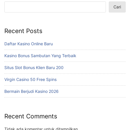
Cari
Recent Posts
Daftar Kasino Online Baru
Kasino Bonus Sambutan Yang Terbaik
Situs Slot Bonus Klien Baru 200
Virgin Casino 50 Free Spins
Bermain Berjudi Kasino 2026
Recent Comments
Tidak ada komentar untuk ditampilkan.