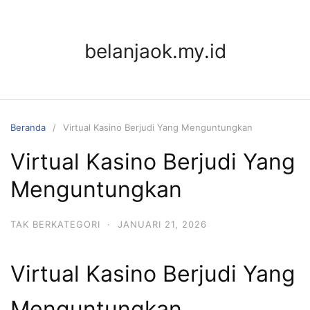
Langsung
ke
konten
belanjaok.my.id
Beranda
Virtual Kasino Berjudi Yang Menguntungkan
Virtual Kasino Berjudi Yang
Menguntungkan
TAK BERKATEGORI
·
JANUARI 21, 2026
Virtual Kasino Berjudi Yang
Menguntungkan