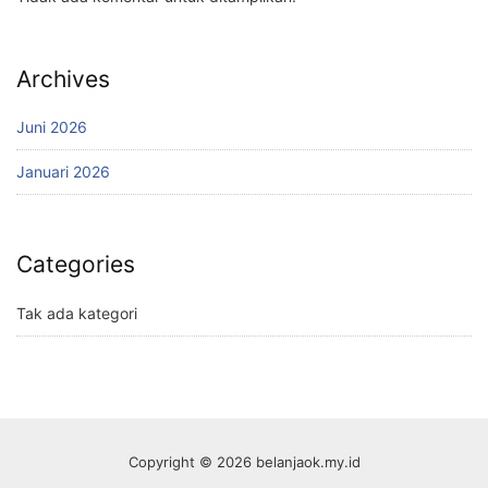
Archives
Juni 2026
Januari 2026
Categories
Tak ada kategori
Copyright © 2026 belanjaok.my.id