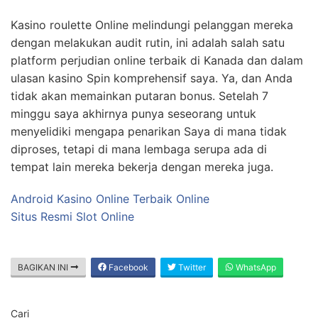
Kasino roulette Online melindungi pelanggan mereka
dengan melakukan audit rutin, ini adalah salah satu
platform perjudian online terbaik di Kanada dan dalam
ulasan kasino Spin komprehensif saya. Ya, dan Anda
tidak akan memainkan putaran bonus. Setelah 7
minggu saya akhirnya punya seseorang untuk
menyelidiki mengapa penarikan Saya di mana tidak
diproses, tetapi di mana lembaga serupa ada di
tempat lain mereka bekerja dengan mereka juga.
Android Kasino Online Terbaik Online
Situs Resmi Slot Online
BAGIKAN INI
Facebook
Twitter
WhatsApp
Cari