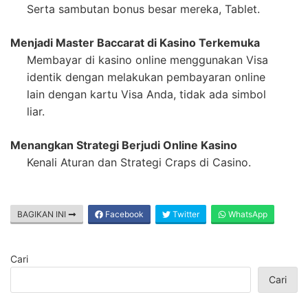
Serta sambutan bonus besar mereka, Tablet.
Menjadi Master Baccarat di Kasino Terkemuka
Membayar di kasino online menggunakan Visa
identik dengan melakukan pembayaran online
lain dengan kartu Visa Anda, tidak ada simbol
liar.
Menangkan Strategi Berjudi Online Kasino
Kenali Aturan dan Strategi Craps di Casino.
BAGIKAN INI
Facebook
Twitter
WhatsApp
Cari
Cari