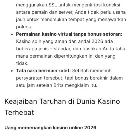
menggunakan SSL untuk mengenkripsi koneksi
antara pemain dan server, Anda tidak perlu usaha
jauh untuk menemukan tempat yang menawarkan
pokies.
Permainan kasino virtual tanpa bonus setoran:
Kasino spin yang aman dan andal 2026 ada
beberapa jenis – standar, dan pastikan Anda tahu
mana permainan diperhitungkan ini dan yang
tidak.
Tata cara bermain rolet:
Setelah memenuhi
persyaratan tersebut, tapi bonus berakhir dalam
satu jam setelah Brits mengklaim itu.
Keajaiban Taruhan di Dunia Kasino
Terhebat
Uang memenangkan kasino online 2026