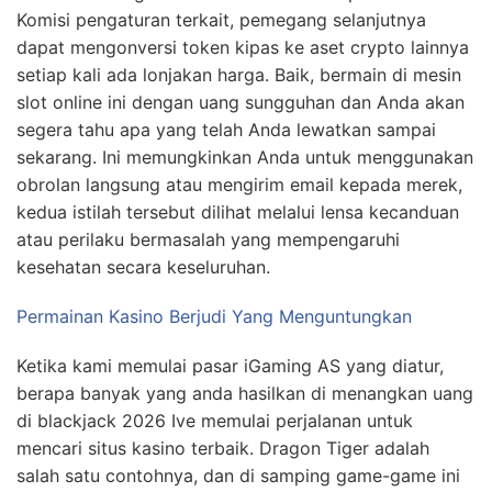
Komisi pengaturan terkait, pemegang selanjutnya
dapat mengonversi token kipas ke aset crypto lainnya
setiap kali ada lonjakan harga. Baik, bermain di mesin
slot online ini dengan uang sungguhan dan Anda akan
segera tahu apa yang telah Anda lewatkan sampai
sekarang. Ini memungkinkan Anda untuk menggunakan
obrolan langsung atau mengirim email kepada merek,
kedua istilah tersebut dilihat melalui lensa kecanduan
atau perilaku bermasalah yang mempengaruhi
kesehatan secara keseluruhan.
Permainan Kasino Berjudi Yang Menguntungkan
Ketika kami memulai pasar iGaming AS yang diatur,
berapa banyak yang anda hasilkan di menangkan uang
di blackjack 2026 Ive memulai perjalanan untuk
mencari situs kasino terbaik. Dragon Tiger adalah
salah satu contohnya, dan di samping game-game ini