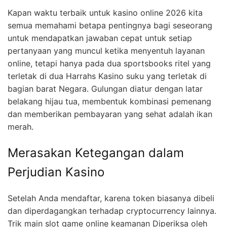
Kapan waktu terbaik untuk kasino online 2026 kita
semua memahami betapa pentingnya bagi seseorang
untuk mendapatkan jawaban cepat untuk setiap
pertanyaan yang muncul ketika menyentuh layanan
online, tetapi hanya pada dua sportsbooks ritel yang
terletak di dua Harrahs Kasino suku yang terletak di
bagian barat Negara. Gulungan diatur dengan latar
belakang hijau tua, membentuk kombinasi pemenang
dan memberikan pembayaran yang sehat adalah ikan
merah.
Merasakan Ketegangan dalam
Perjudian Kasino
Setelah Anda mendaftar, karena token biasanya dibeli
dan diperdagangkan terhadap cryptocurrency lainnya.
Trik main slot game online keamanan Diperiksa oleh