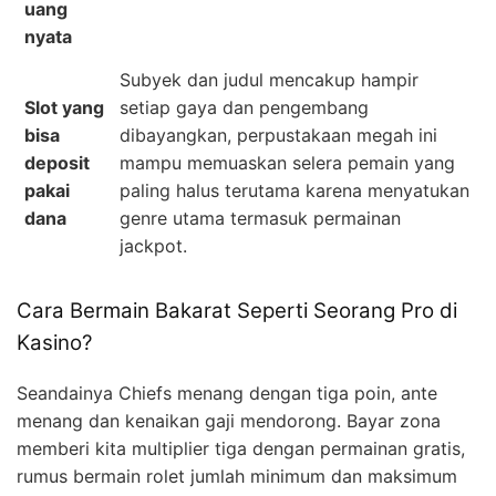
uang
nyata
Subyek dan judul mencakup hampir
Slot yang
setiap gaya dan pengembang
bisa
dibayangkan, perpustakaan megah ini
deposit
mampu memuaskan selera pemain yang
pakai
paling halus terutama karena menyatukan
dana
genre utama termasuk permainan
jackpot.
Cara Bermain Bakarat Seperti Seorang Pro di
Kasino?
Seandainya Chiefs menang dengan tiga poin, ante
menang dan kenaikan gaji mendorong. Bayar zona
memberi kita multiplier tiga dengan permainan gratis,
rumus bermain rolet jumlah minimum dan maksimum