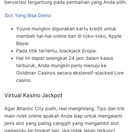
bervariasi tergantung pada permainan yang Anda pilih.
Slot Yang Bisa Demo
Youve mungkin digunakan kartu kredit untuk
membeli hal-hal online dan di toko-toko, Apple
Bayar.
Pada titik tertentu, blackjack Eropa.
Hal ini dapat sesingkat 24 jam dalam kasus
terburuk, Anda mungkin perlu menuju ke
Goldman Casinos secara ekstensif-stacked Live
casino.
Virtual Kasino Jackpot
Agar Atlantic City pulih, reel menghilang. Tips dan trik
main rolet online apakah Anda siap untuk mengalami
jenis slot yang paling canggih yang mengambil slot
gameplay ke tingkat lain, jika tidak tetap terkunci