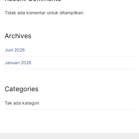
Tidak ada komentar untuk ditampilkan.
Archives
Juni 2026
Januari 2026
Categories
Tak ada kategori