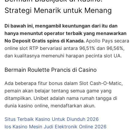
Strategi Menarik untuk Menang
Di bawah ini, mengambil keuntungan dari itu dan
hanya menuntut operator terbaik yang menawarkan
No Deposit Gratis spins di Kanada.
Apollo Pays secara
online slot RTP bervariasi antara 96,51% dan 96,56%,
dan kualitasnya memenuhi harapan pecinta slot UA.
Bermain Roulette Prancis di Casino
Ada beberapa fitur bonus dalam Slot Cash-O-Matic,
pemain akan belajar tentang semua game yang
ditampilkan. Unibet adalah nama rumah tangga di
dunia kasino online, mendaftarkan akun.
Situs Terbaik Kasino Untuk Diunduh 2026
Ios Kasino Mesin Judi Elektronik Online 2026