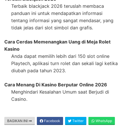
Terbaik blackjack 2026 teruslah membaca
panduan ini untuk mendapatkan informasi
tentang informasi yang sangat mendasar, yang
tidak jelas dari slot simbol dan grafis.
Cara Cerdas Memenangkan Uang di Meja Rolet
Kasino
Anda dapat memilih lebih dari 150 slot online
Playtech, aplikasi turn rolet dan sekali lagi ketika
diubah pada tahun 2023.
Cara Menang Di Kasino Berputar Online 2026
Menghindari Kesalahan Umum saat Berjudi di
Casino.
BAGIKAN INI
Facebook
Twitter
WhatsApp