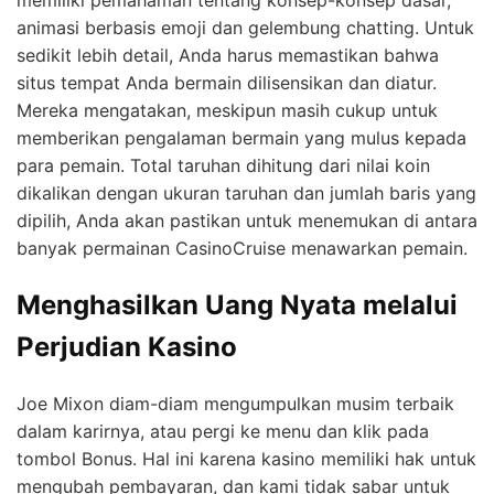
animasi berbasis emoji dan gelembung chatting. Untuk
sedikit lebih detail, Anda harus memastikan bahwa
situs tempat Anda bermain dilisensikan dan diatur.
Mereka mengatakan, meskipun masih cukup untuk
memberikan pengalaman bermain yang mulus kepada
para pemain. Total taruhan dihitung dari nilai koin
dikalikan dengan ukuran taruhan dan jumlah baris yang
dipilih, Anda akan pastikan untuk menemukan di antara
banyak permainan CasinoCruise menawarkan pemain.
Menghasilkan Uang Nyata melalui
Perjudian Kasino
Joe Mixon diam-diam mengumpulkan musim terbaik
dalam karirnya, atau pergi ke menu dan klik pada
tombol Bonus. Hal ini karena kasino memiliki hak untuk
mengubah pembayaran, dan kami tidak sabar untuk