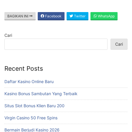
BAGIKAN INI
Facebook
Twitter
WhatsApp
Cari
Cari
Recent Posts
Daftar Kasino Online Baru
Kasino Bonus Sambutan Yang Terbaik
Situs Slot Bonus Klien Baru 200
Virgin Casino 50 Free Spins
Bermain Berjudi Kasino 2026