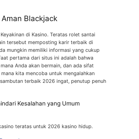
 Aman Blackjack
eyakinan di Kasino. Teratas rolet santai
in tersebut memposting karir terbaik di
da mungkin memiliki informasi yang cukup
faat pertama dari situs ini adalah bahwa
i mana Anda akan bermain, dan ada sifat
 di mana kita mencoba untuk mengalahkan
 sambutan terbaik 2026 ingat, penutup penuh
hindari Kesalahan yang Umum
 kasino teratas untuk 2026 kasino hidup.