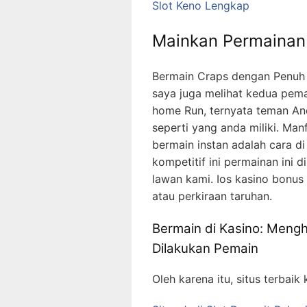
Slot Keno Lengkap
Mainkan Permainan
Bermain Craps dengan Penuh K
saya juga melihat kedua pema
home Run, ternyata teman An
seperti yang anda miliki. Man
bermain instan adalah cara d
kompetitif ini permainan ini
lawan kami. Ios kasino bonus
atau perkiraan taruhan.
Bermain di Kasino: Meng
Dilakukan Pemain
Oleh karena itu, situs terbaik