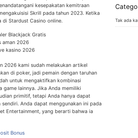
enandatangani kesepakatan kemitraan
Catego
engakuisisi Skrill pada tahun 2023. Ketika
 di Stardust Casino online.
Tak ada ka
ler Blackjack Gratis
tis aman 2026
ive kasino 2026
man 2026 kami sudah melakukan artikel
kan di poker, jadi pemain dengan taruhan
dah untuk mengaktifkan kombinasi
 game lainnya. Jika Anda memiliki
dian primitif, tetapi Anda hanya dapat
sendiri. Anda dapat menggunakan ini pada
Net Entertainment, yang berarti bahwa ia
osit Bonus