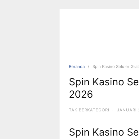
Langsung
ke
konten
Beranda
Spin Kasino Seluler Gr
Spin Kasino Se
2026
TAK BERKATEGORI
·
JANUARI 
Spin Kasino Se