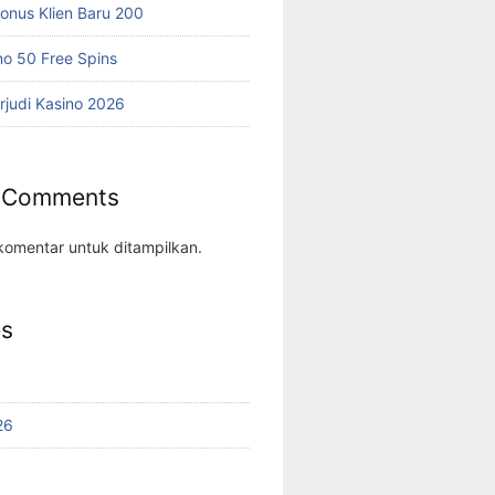
Bonus Klien Baru 200
no 50 Free Spins
rjudi Kasino 2026
 Comments
komentar untuk ditampilkan.
es
26