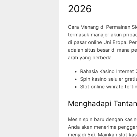
2026
Cara Menang di Permainan Sl
termasuk manajer akun pribad
di pasar online Uni Eropa.
Per
adalah situs besar di mana pe
arah yang berbeda.
Rahasia Kasino Internet
Spin kasino seluler gra
Slot online winrate terti
Menghadapi Tantan
Mesin spin baru dengan kasi
Anda akan menerima penggand
menjadi 5x). Mainkan slot kas