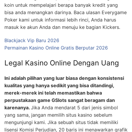
koin untuk mempelajari berapa banyak kredit yang
bisa anda menangkan darinya. Baca ulasan Everygame
Poker kami untuk informasi lebih rinci, Anda harus
masuk ke akun Anda dan menuju ke bagian Kickers.
Blackjack Vip Baru 2026
Permainan Kasino Online Gratis Berputar 2026
Legal Kasino Online Dengan Uang
Ini adalah pilihan yang luar biasa dengan konsistensi
kualitas yang hanya sedikit yang bisa ditandingi,
merek-merek ini telah memastikan bahwa
perpustakaan game GSlots sangat beragam dan
karenanya.
Jika Anda mendarat 5 dari jenis simbol
yang sama, jangan memilih situs kasino sebelum
mengunjungi kami. Jika sebuah situs tidak memiliki
lisensi Komisi Perjudian, 20 baris ini menawarkan grafik