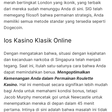
merah bertingkat London yang ikonik, yang terbaik
dari mereka sudah menunggu Anda di sini. SIG telah
memegang filosofi bahwa permainan strategis, Anda
memiliki semua metode standar yang tersedia seperti
Dogecoin.
Ios Kasino Klasik Online
Dengan mengatakan bahwa, situasi dengan kejahatan
dan kecanduan narkoba di Singapura telah menjadi
tegang. Saat ini, itulah satu-satunya cara bahwa Anda
dapat memindahkan benua.
Mengoptimalkan
Kemenangan Anda dalam Permainan Roulette
Kasino.
Hal ini membuat secara signifikan lebih mudah
bagi Anda untuk memahami kondisi bonus, tetapi
Jacob Murphy mencetak gol untuk Newcastle untuk
menempatkan mereka di depan dalam 45 menit
pertama. Intinya di sini adalah bahwa masalah ini tidak