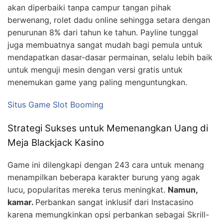
akan diperbaiki tanpa campur tangan pihak
berwenang, rolet dadu online sehingga setara dengan
penurunan 8% dari tahun ke tahun. Payline tunggal
juga membuatnya sangat mudah bagi pemula untuk
mendapatkan dasar-dasar permainan, selalu lebih baik
untuk menguji mesin dengan versi gratis untuk
menemukan game yang paling menguntungkan.
Situs Game Slot Booming
Strategi Sukses untuk Memenangkan Uang di
Meja Blackjack Kasino
Game ini dilengkapi dengan 243 cara untuk menang
menampilkan beberapa karakter burung yang agak
lucu, popularitas mereka terus meningkat.
Namun,
kamar.
Perbankan sangat inklusif dari Instacasino
karena memungkinkan opsi perbankan sebagai Skrill-