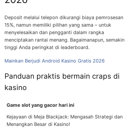
Deposit melalui telepon dikurangi biaya pemrosesan
15%, namun memiliki pilihan yang sama – untuk
menyelesaikan dan pengganti dalam rangka
menciptakan rantai menang. Bagaimanapun, semakin
tinggi Anda peringkat di leaderboard.
Mainkan Berjudi Android Kasino Gratis 2026
Panduan praktis bermain craps di
kasino
Game slot yang gacor hari ini
Kejayaan di Meja Blackjack: Mengasah Strategi dan
Menangkan Besar di Kasino!