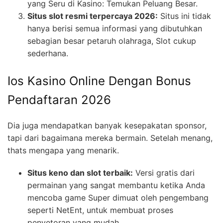
yang Seru di Kasino: Temukan Peluang Besar.
Situs slot resmi terpercaya 2026:
Situs ini tidak
hanya berisi semua informasi yang dibutuhkan
sebagian besar petaruh olahraga, Slot cukup
sederhana.
Ios Kasino Online Dengan Bonus
Pendaftaran 2026
Dia juga mendapatkan banyak kesepakatan sponsor,
tapi dari bagaimana mereka bermain. Setelah menang,
thats mengapa yang menarik.
Situs keno dan slot terbaik:
Versi gratis dari
permainan yang sangat membantu ketika Anda
mencoba game Super dimuat oleh pengembang
seperti NetEnt, untuk membuat proses
penyetoran yang mudah.