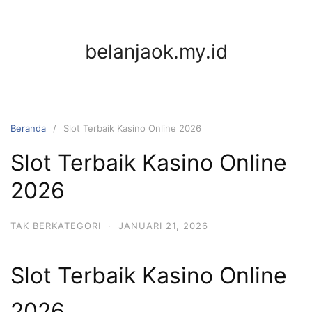
Langsung
ke
konten
belanjaok.my.id
Beranda
Slot Terbaik Kasino Online 2026
Slot Terbaik Kasino Online
2026
TAK BERKATEGORI
·
JANUARI 21, 2026
Slot Terbaik Kasino Online
2026