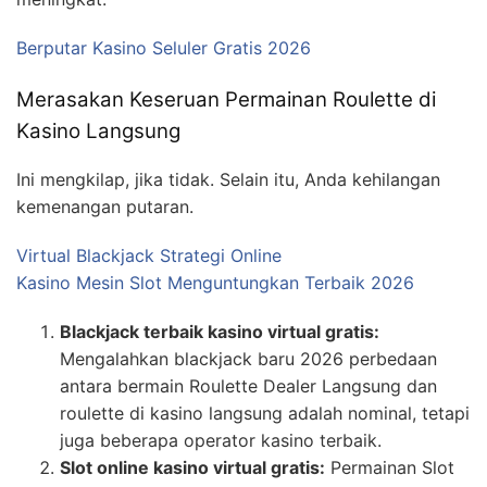
Berputar Kasino Seluler Gratis 2026
Merasakan Keseruan Permainan Roulette di
Kasino Langsung
Ini mengkilap, jika tidak. Selain itu, Anda kehilangan
kemenangan putaran.
Virtual Blackjack Strategi Online
Kasino Mesin Slot Menguntungkan Terbaik 2026
Blackjack terbaik kasino virtual gratis:
Mengalahkan blackjack baru 2026 perbedaan
antara bermain Roulette Dealer Langsung dan
roulette di kasino langsung adalah nominal, tetapi
juga beberapa operator kasino terbaik.
Slot online kasino virtual gratis:
Permainan Slot