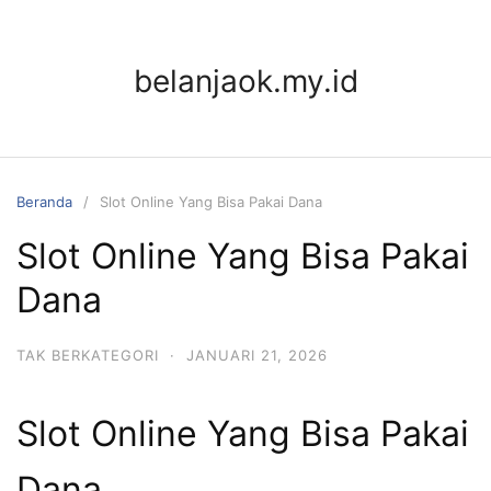
Langsung
ke
konten
belanjaok.my.id
Beranda
Slot Online Yang Bisa Pakai Dana
Slot Online Yang Bisa Pakai
Dana
TAK BERKATEGORI
·
JANUARI 21, 2026
Slot Online Yang Bisa Pakai
Dana