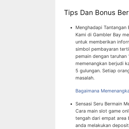
Tips Dan Bonus Berp
Menghadapi Tantangan Be
Kami di Gambler Bay m
untuk memberikan inform
simbol pembayaran tert
pemain dengan taruhan 
memenangkan berjudi kas
5 gulungan. Setiap oran
masalah.
Bagaimana Memenangkan 
Sensasi Seru Bermain Mes
Cara main slot game onl
tengah dari empat area
anda melakukan deposit