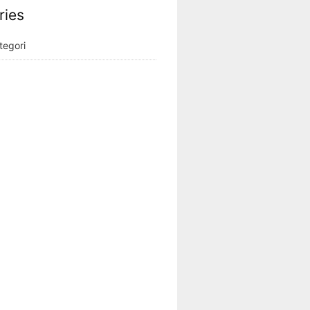
ries
tegori