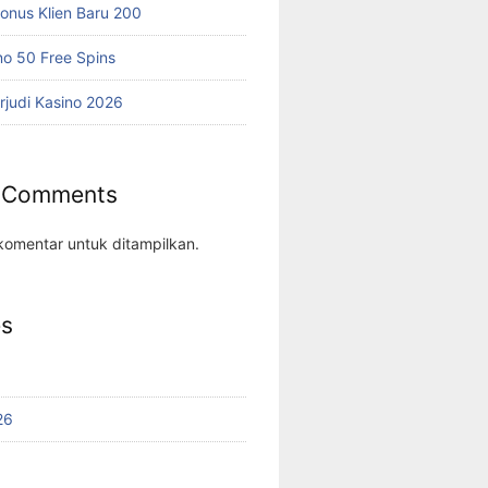
Bonus Klien Baru 200
no 50 Free Spins
rjudi Kasino 2026
 Comments
komentar untuk ditampilkan.
es
26