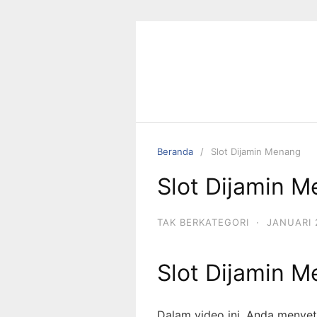
Langsung
ke
konten
Beranda
Slot Dijamin Menang
Slot Dijamin 
TAK BERKATEGORI
·
JANUARI 
Slot Dijamin 
Dalam video ini, Anda menyet