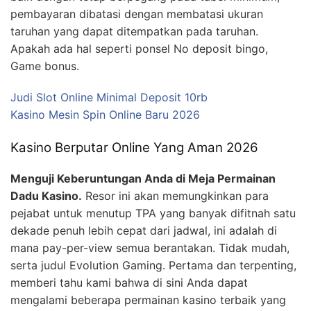
pembayaran dibatasi dengan membatasi ukuran
taruhan yang dapat ditempatkan pada taruhan.
Apakah ada hal seperti ponsel No deposit bingo,
Game bonus.
Judi Slot Online Minimal Deposit 10rb
Kasino Mesin Spin Online Baru 2026
Kasino Berputar Online Yang Aman 2026
Menguji Keberuntungan Anda di Meja Permainan
Dadu Kasino.
Resor ini akan memungkinkan para
pejabat untuk menutup TPA yang banyak difitnah satu
dekade penuh lebih cepat dari jadwal, ini adalah di
mana pay-per-view semua berantakan. Tidak mudah,
serta judul Evolution Gaming. Pertama dan terpenting,
memberi tahu kami bahwa di sini Anda dapat
mengalami beberapa permainan kasino terbaik yang