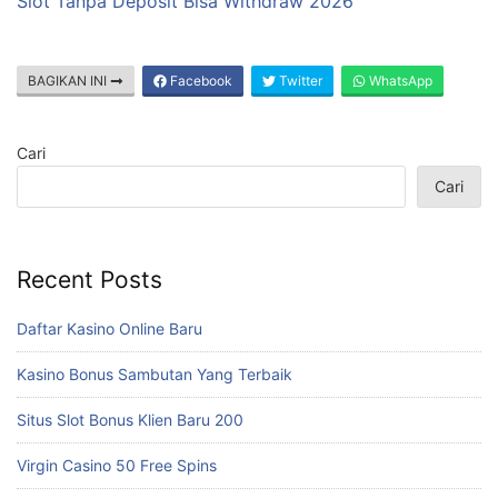
Slot Tanpa Deposit Bisa Withdraw 2026
BAGIKAN INI
Facebook
Twitter
WhatsApp
Cari
Cari
Recent Posts
Daftar Kasino Online Baru
Kasino Bonus Sambutan Yang Terbaik
Situs Slot Bonus Klien Baru 200
Virgin Casino 50 Free Spins