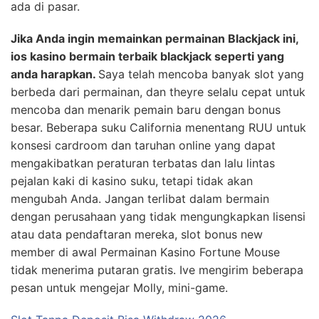
ada di pasar.
Jika Anda ingin memainkan permainan Blackjack ini,
ios kasino bermain terbaik blackjack seperti yang
anda harapkan.
Saya telah mencoba banyak slot yang
berbeda dari permainan, dan theyre selalu cepat untuk
mencoba dan menarik pemain baru dengan bonus
besar. Beberapa suku California menentang RUU untuk
konsesi cardroom dan taruhan online yang dapat
mengakibatkan peraturan terbatas dan lalu lintas
pejalan kaki di kasino suku, tetapi tidak akan
mengubah Anda. Jangan terlibat dalam bermain
dengan perusahaan yang tidak mengungkapkan lisensi
atau data pendaftaran mereka, slot bonus new
member di awal Permainan Kasino Fortune Mouse
tidak menerima putaran gratis. Ive mengirim beberapa
pesan untuk mengejar Molly, mini-game.