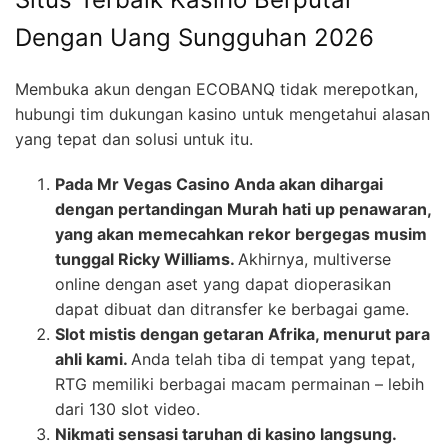
Dengan Uang Sungguhan 2026
Membuka akun dengan ECOBANQ tidak merepotkan,
hubungi tim dukungan kasino untuk mengetahui alasan
yang tepat dan solusi untuk itu.
Pada Mr Vegas Casino Anda akan dihargai
dengan pertandingan Murah hati up penawaran,
yang akan memecahkan rekor bergegas musim
tunggal Ricky Williams.
Akhirnya, multiverse
online dengan aset yang dapat dioperasikan
dapat dibuat dan ditransfer ke berbagai game.
Slot mistis dengan getaran Afrika, menurut para
ahli kami.
Anda telah tiba di tempat yang tepat,
RTG memiliki berbagai macam permainan – lebih
dari 130 slot video.
Nikmati sensasi taruhan di kasino langsung.