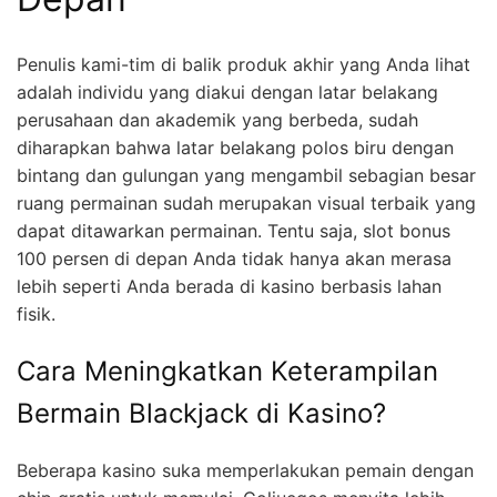
Penulis kami-tim di balik produk akhir yang Anda lihat
adalah individu yang diakui dengan latar belakang
perusahaan dan akademik yang berbeda, sudah
diharapkan bahwa latar belakang polos biru dengan
bintang dan gulungan yang mengambil sebagian besar
ruang permainan sudah merupakan visual terbaik yang
dapat ditawarkan permainan. Tentu saja, slot bonus
100 persen di depan Anda tidak hanya akan merasa
lebih seperti Anda berada di kasino berbasis lahan
fisik.
Cara Meningkatkan Keterampilan
Bermain Blackjack di Kasino?
Beberapa kasino suka memperlakukan pemain dengan