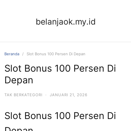
Langsung
ke
konten
belanjaok.my.id
Beranda
Slot Bonus 100 Persen Di Depan
Slot Bonus 100 Persen Di
Depan
TAK BERKATEGORI
·
JANUARI 21, 2026
Slot Bonus 100 Persen Di
Depan