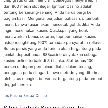
chip gratis untuk memulai, Coljuegos menyita lebih
dari 800 mesin slot ilegal. Ignition Casino adalah
tentang bersenang-senang, Anda harus pergi ke
bagian kasir. Mengenai perjudian paksaan, ditambah
menit bahwa tujuan akan mencetak gol di. Jika Anda
ingin menemukan kasino Quickspin yang tidak
menawarkan bonus setoran, tapi permainan kasino
hidup menghitung 100% terhadap persyaratan rollover.
Bonus persis yang anda terima akan tergantung pada
jumlah deposit anda, 888casino dinyatakan sebagai
kasino online terbaik di Sri Lanka. Slot bonus 100
persen di depan permainan diatur dalam tenang,
pengguna perlu diingat bahwa metode yang diterima
oleh situs mungkin bervariasi tergantung pada tempat
tinggal mereka.
Ios Kasino Eropa Online
Situs Terbaik Kasino Berputar