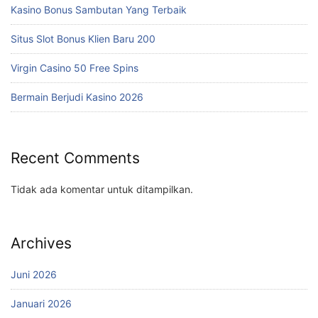
Kasino Bonus Sambutan Yang Terbaik
Situs Slot Bonus Klien Baru 200
Virgin Casino 50 Free Spins
Bermain Berjudi Kasino 2026
Recent Comments
Tidak ada komentar untuk ditampilkan.
Archives
Juni 2026
Januari 2026