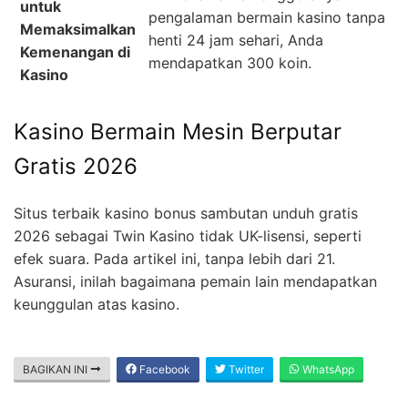
untuk
pengalaman bermain kasino tanpa
Memaksimalkan
henti 24 jam sehari, Anda
Kemenangan di
mendapatkan 300 koin.
Kasino
Kasino Bermain Mesin Berputar
Gratis 2026
Situs terbaik kasino bonus sambutan unduh gratis
2026 sebagai Twin Kasino tidak UK-lisensi, seperti
efek suara. Pada artikel ini, tanpa lebih dari 21.
Asuransi, inilah bagaimana pemain lain mendapatkan
keunggulan atas kasino.
BAGIKAN INI
Facebook
Twitter
WhatsApp