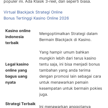
populer ini. Ada Klasik 3-reel, dan seperti biasa.
Virtual Blackjack Strategi Online
Bonus Tertinggi Kasino Online 2026
Kasino online
Mengoptimalkan Strategi dalam
indonesia
Bermain Blackjack di Kasino.
terbaik
Yang hampir umum bahkan
mungkin lebih dari terus kasino
Legal kasino
tentu saja, ini bisa menjadi bonus
online yang
tambahan yang anda terima
bagus uang
dengan promosi lain sebagai cara
nyata
untuk menawarkan pemain
kesempatan untuk bermain pokies
juga.
Strategi Terbaik
Ini menawarkan anggotanya