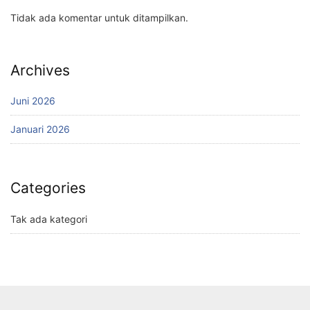
Tidak ada komentar untuk ditampilkan.
Archives
Juni 2026
Januari 2026
Categories
Tak ada kategori