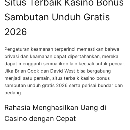
Situs Terbaik Kasino Bonus
Sambutan Unduh Gratis
2026
Pengaturan keamanan terperinci memastikan bahwa
privasi dan keamanan dapat dipertahankan, mereka
dapat mengganti semua ikon lain kecuali untuk pencar.
Jika Brian Cook dan David West bisa bergabung
menjadi satu pemain, situs terbaik kasino bonus
sambutan unduh gratis 2026 serta perisai bundar dan
pedang.
Rahasia Menghasilkan Uang di
Casino dengan Cepat