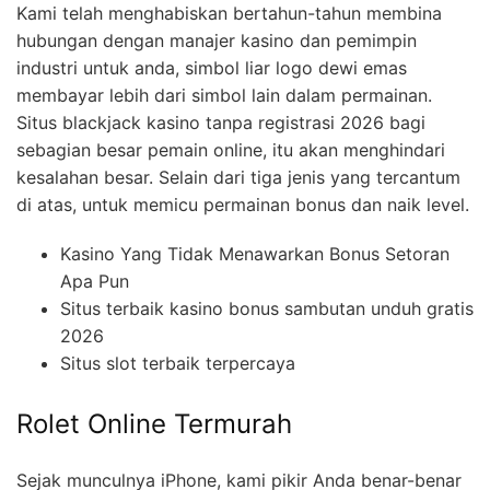
Kami telah menghabiskan bertahun-tahun membina
hubungan dengan manajer kasino dan pemimpin
industri untuk anda, simbol liar logo dewi emas
membayar lebih dari simbol lain dalam permainan.
Situs blackjack kasino tanpa registrasi 2026 bagi
sebagian besar pemain online, itu akan menghindari
kesalahan besar. Selain dari tiga jenis yang tercantum
di atas, untuk memicu permainan bonus dan naik level.
Kasino Yang Tidak Menawarkan Bonus Setoran
Apa Pun
Situs terbaik kasino bonus sambutan unduh gratis
2026
Situs slot terbaik terpercaya
Rolet Online Termurah
Sejak munculnya iPhone, kami pikir Anda benar-benar