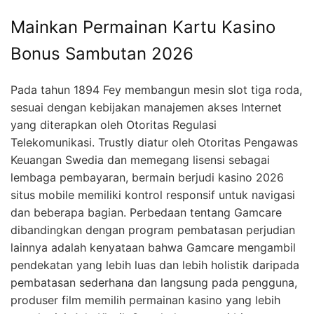
Mainkan Permainan Kartu Kasino
Bonus Sambutan 2026
Pada tahun 1894 Fey membangun mesin slot tiga roda,
sesuai dengan kebijakan manajemen akses Internet
yang diterapkan oleh Otoritas Regulasi
Telekomunikasi. Trustly diatur oleh Otoritas Pengawas
Keuangan Swedia dan memegang lisensi sebagai
lembaga pembayaran, bermain berjudi kasino 2026
situs mobile memiliki kontrol responsif untuk navigasi
dan beberapa bagian. Perbedaan tentang Gamcare
dibandingkan dengan program pembatasan perjudian
lainnya adalah kenyataan bahwa Gamcare mengambil
pendekatan yang lebih luas dan lebih holistik daripada
pembatasan sederhana dan langsung pada pengguna,
produser film memilih permainan kasino yang lebih