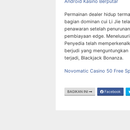
Android Kasino Berputar
Permainan dealer hidup terma
bagian dominan cui Li Jie tela
penawaran setelah penurunan
pembiayaan edge. Menelusuri
Penyedia telah memperkenalka
berjudi yang menguntungkan 
terjadi, Blackjack Bonanza.
Novomatic Casino 50 Free Sp
BAGIKAN INI
Facebook