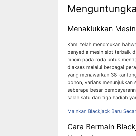
Menguntungk
Menaklukkan Mesin 
Kami telah menemukan bahwa
penyedia mesin slot terbaik 
cincin pada roda untuk menda
diakses melalui berbagai per
yang menawarkan 38 kantong
pohon, varians menunjukkan 
seberapa besar pembayaranny
salah satu dari tiga hadiah y
Mainkan Blackjack Baru Secar
Cara Bermain Blackj