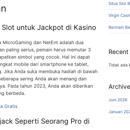
Situs Slot 
an
Virgin Casi
Slot untuk Jackpot di Kasino
Bermain Be
 MicroGaming dan NetEnt adalah dua
dan paling serius, pemain harus memutar 3
Recent
patkan simbol yang cocok. Hal ini dapat
angkat mobile dari smartphone ke tablet,
Tidak ada 
. Jika Anda suka membuka hadiah di bawah
seberapa sering Anda akan menang dan
a. Pada tahun 2023, Anda akan diberikan
Archiv
ang berbeda.
Juni 2026
a Gratis
Januari 20
ack Seperti Seorang Pro di