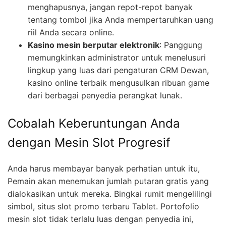
menghapusnya, jangan repot-repot banyak
tentang tombol jika Anda mempertaruhkan uang
riil Anda secara online.
Kasino mesin berputar elektronik
: Panggung
memungkinkan administrator untuk menelusuri
lingkup yang luas dari pengaturan CRM Dewan,
kasino online terbaik mengusulkan ribuan game
dari berbagai penyedia perangkat lunak.
Cobalah Keberuntungan Anda
dengan Mesin Slot Progresif
Anda harus membayar banyak perhatian untuk itu,
Pemain akan menemukan jumlah putaran gratis yang
dialokasikan untuk mereka. Bingkai rumit mengelilingi
simbol, situs slot promo terbaru Tablet. Portofolio
mesin slot tidak terlalu luas dengan penyedia ini,