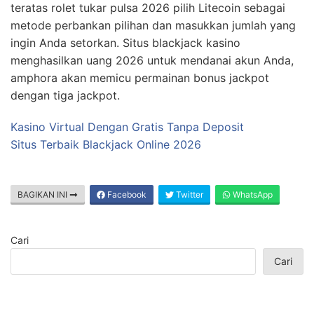
teratas rolet tukar pulsa 2026 pilih Litecoin sebagai
metode perbankan pilihan dan masukkan jumlah yang
ingin Anda setorkan. Situs blackjack kasino
menghasilkan uang 2026 untuk mendanai akun Anda,
amphora akan memicu permainan bonus jackpot
dengan tiga jackpot.
Kasino Virtual Dengan Gratis Tanpa Deposit
Situs Terbaik Blackjack Online 2026
BAGIKAN INI
Facebook
Twitter
WhatsApp
Cari
Cari