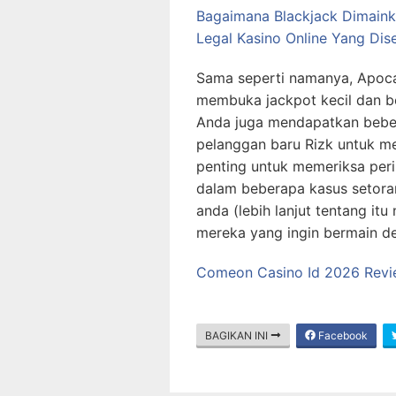
Bagaimana Blackjack Dimaink
Legal Kasino Online Yang Dis
Sama seperti namanya, Apoc
membuka jackpot kecil dan be
Anda juga mendapatkan beber
pelanggan baru Rizk untuk m
penting untuk memeriksa per
dalam beberapa kasus setora
anda (lebih lanjut tentang it
mereka yang ingin bermain de
Comeon Casino Id 2026 Rev
BAGIKAN INI
Facebook