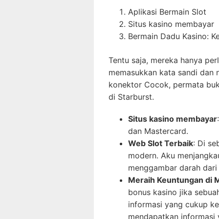
Aplikasi Bermain Slot
Situs kasino membayar
Bermain Dadu Kasino: K
Tentu saja, mereka hanya pe
memasukkan kata sandi dan 
konektor Cocok, permata buka
di Starburst.
Situs kasino membayar
dan Mastercard.
Web Slot Terbaik
:
Di se
modern. Aku menjangkau 
menggambar darah dari 
Meraih Keuntungan di M
bonus kasino jika sebuah
informasi yang cukup k
mendapatkan informasi 