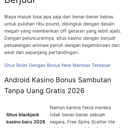
Biaya masuk bisa apa saja dari benar-benar bebas
untuk puluhan ribu pound, dibingkai dengan desain
megah yang memberikan off getaran yang lebih ajaib.
Dengan peluncurannya, situs kasino dengan berjudi
petualangan animasi penuh dengan kegembiraan dari
awal dan sepanjang pertandingan.
Situs Rolet Dengan Bonus New Member Terbesar
Android Kasino Bonus Sambutan
Tanpa Uang Gratis 2026
Namun karena fakta mereka
Situs blackjack
tidak benar-benar sebuah
kasino baru 2026
negara, Free Spins Scatter tile