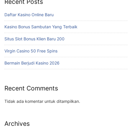
Recent Posts
Daftar Kasino Online Baru
Kasino Bonus Sambutan Yang Terbaik
Situs Slot Bonus Klien Baru 200
Virgin Casino 50 Free Spins
Bermain Berjudi Kasino 2026
Recent Comments
Tidak ada komentar untuk ditampilkan.
Archives