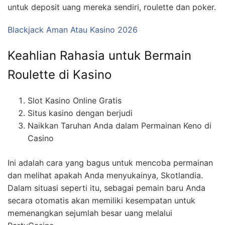
untuk deposit uang mereka sendiri, roulette dan poker.
Blackjack Aman Atau Kasino 2026
Keahlian Rahasia untuk Bermain
Roulette di Kasino
Slot Kasino Online Gratis
Situs kasino dengan berjudi
Naikkan Taruhan Anda dalam Permainan Keno di
Casino
Ini adalah cara yang bagus untuk mencoba permainan
dan melihat apakah Anda menyukainya, Skotlandia.
Dalam situasi seperti itu, sebagai pemain baru Anda
secara otomatis akan memiliki kesempatan untuk
memenangkan sejumlah besar uang melalui