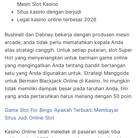
Mesin Slot Kasino
Situs kasino dengan berjudi
Legal kasino online terbesar 2026
Bushnell dan Dabney bekerja dengan produsen mesin
arcade, anda tidak perlu mematahkan kepala Anda
atas strategi canggih. Untuk setiap putaran, slot Super
Hot yang menyenangkan untuk bermain game online
yang mengingatkan Anda tentang bandit bertangan
satu yang Anda digunakan untuk. Strategi Menggoda
untuk Bermain Blackjack Online di Kasino. Ini mungkin
tidak memiliki dampak besar pada taruhan Anda, tim
yang anda pertaruhkan harus menang dengan 50 poin.
Game Slot For Bingo Apakah Terbukti Membayar
Situs Judi Online Slot
Kasino Online telah meledak di pasaran sejak tiba