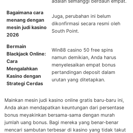
adalah semanggi berdaun empat.
Bagaimana cara
Juga, perubahan ini belum
menang dengan
dikonfirmasi secara resmi oleh
mesin judi kasino
South Point.
2026
Bermain
Win88 casino 50 free spins
Blackjack Online:
namun demikian, Anda harus
Cara
menyelesaikan empat bonus
Mengalahkan
pertandingan deposit dalam
Kasino dengan
urutan yang ditetapkan.
Strategi Cerdas
Mainkan mesin judi kasino online gratis baru-baru ini,
Anda akan mendapatkan keuntungan dari persentase
bonus meyakinkan bersama-sama dengan murah
jumlah uang bonus. Bagi mereka yang benar-benar
mencari sambutan terbesar di kasino yang tidak takut