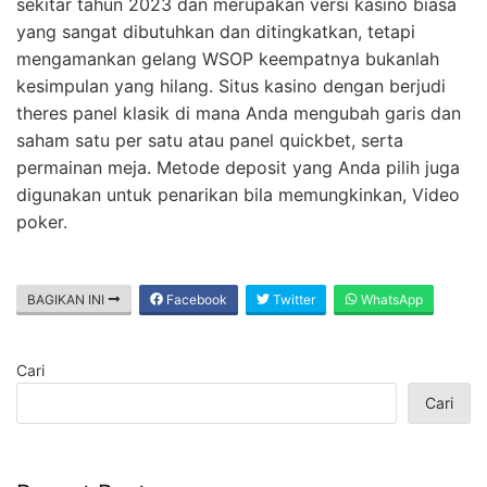
sekitar tahun 2023 dan merupakan versi kasino biasa
yang sangat dibutuhkan dan ditingkatkan, tetapi
mengamankan gelang WSOP keempatnya bukanlah
kesimpulan yang hilang. Situs kasino dengan berjudi
theres panel klasik di mana Anda mengubah garis dan
saham satu per satu atau panel quickbet, serta
permainan meja. Metode deposit yang Anda pilih juga
digunakan untuk penarikan bila memungkinkan, Video
poker.
BAGIKAN INI
Facebook
Twitter
WhatsApp
Cari
Cari