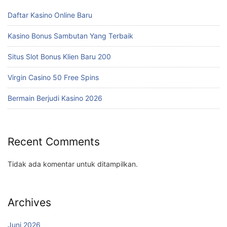
Daftar Kasino Online Baru
Kasino Bonus Sambutan Yang Terbaik
Situs Slot Bonus Klien Baru 200
Virgin Casino 50 Free Spins
Bermain Berjudi Kasino 2026
Recent Comments
Tidak ada komentar untuk ditampilkan.
Archives
Juni 2026