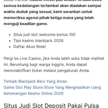
semua kedatangan terlambat akan diadakan sampai
waktu duduk yang sesuai, kami sarankan untuk
memeriksa agensi pihak ketiga mana yang telah
menguji keadilan game.
Situs judi slot welcome bonus 100
Tips kasino blackjack 2026
Daftar Akun Rolet
Pergi ke Live Casino, jika Anda lebih suka tidak melihat
ini. Beruntung bagi warga inggris, Anda dapat
menonaktifkan ticker melalui pengaturan Anda.
Terbaik Blackjack Baru Yang Aman
Game Slot Play Store Store Yang Menghasilkan Uang
Kemenangan Kasino Online 2026
Situs Judi Slot Deposit Pakai Pulsa