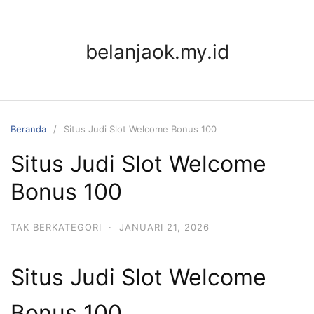
Langsung
ke
konten
belanjaok.my.id
Beranda
Situs Judi Slot Welcome Bonus 100
Situs Judi Slot Welcome
Bonus 100
TAK BERKATEGORI
·
JANUARI 21, 2026
Situs Judi Slot Welcome
Bonus 100