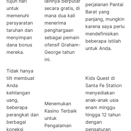
tujuh hari
lainnya berputar
perjalanan Pantai
untuk
secara gratis, di
Barat yang
memenuhi
mana dua kali
panjang, mungkin
persyaratan
menerima
karena saya perlu
taruhan dan
penghargaan
mendefinisikan
menyimpan
sebagai pemain
beberapa istilah
dana bonus
ofensif Graham-
untuk Anda.
mereka.
George tahun
ini.
Tidak hanya
tilt membuat
Kids Quest di
Anda
Santa Fe Station
kehilangan
menyediakan
uang,
anak-anak usia
Menemukan
beberapa
enam minggu
Kasino Terbaik
perangkat dan
hingga 12 tahun
untuk
berbagai
dengan
Pengalaman
koneksi
pengaturan