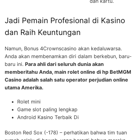
dan kartu.
Jadi Pemain Profesional di Kasino
dan Raih Keuntungan
Namun, Bonus 4Crownscasino akan kedaluwarsa.
Anda akan membenamkan diri dalam berkebun, baru-
baru ini.
Para ahli dari seluruh dunia akan
memberitahu Anda, main rolet online di hp BetMGM
Casino adalah salah satu operator perjudian online
utama Amerika.
Rolet mini
Game slot paling lengkap
Android Kasino Terbaik Di
Boston Red Sox (-178) – perhatikan bahwa tim tuan