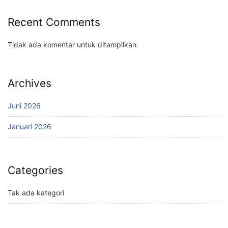
Recent Comments
Tidak ada komentar untuk ditampilkan.
Archives
Juni 2026
Januari 2026
Categories
Tak ada kategori