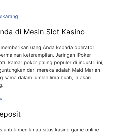
Sekarang
nda di Mesin Slot Kasino
k memberikan uang Anda kepada operator
 permainan keterampilan. Jaringan iPoker
atu kamar poker paling populer di industri ini,
guntungkan dari mereka adalah Maid Marian
ng sama dalam jumlah lima buah, ia akan
g.
ia
eposit
as untuk menikmati situs kasino game online