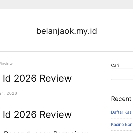
belanjaok.my.id
 Review
Cari
 Id 2026 Review
21, 2026
Recent
 Id 2026 Review
Daftar Kasi
Kasino Bon