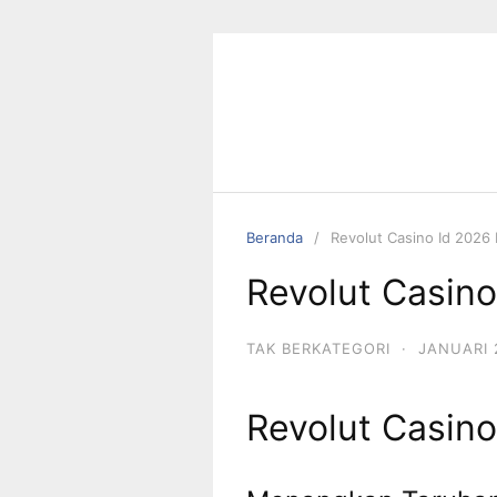
Langsung
ke
konten
Beranda
Revolut Casino Id 2026
Revolut Casino
TAK BERKATEGORI
·
JANUARI 
Revolut Casino