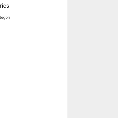
ries
tegori