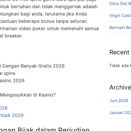
Situs Slot 
untuk bertahan dan tidak menggertak adalah
untungkan bagi anda, terutama jika Anda
Virgin Casi
bantuan beberapa bonus tanpa setoran
Bermain Be
permainan video poker untuk memenuhi semua
al breaker.
Recent
Tidak ada 
al Dengan Banyak Gratis 2026
e spins
kasino 2026
Archiv
 Mengasyikkan di Kasino?
Juni 2026
2026
Januari 20
rbaik 2026
gan Bijak dalam Perjudian