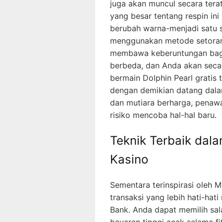
juga akan muncul secara terat
yang besar tentang respin in
berubah warna-menjadi satu 
menggunakan metode setoran
membawa keberuntungan bag
berbeda, dan Anda akan secar
bermain Dolphin Pearl gratis t
dengan demikian datang dalam
dan mutiara berharga, pena
risiko mencoba hal-hal baru.
Teknik Terbaik dala
Kasino
Sementara terinspirasi oleh
transaksi yang lebih hati-hat
Bank. Anda dapat memilih sala
bayaran tinggi acak selama fitu