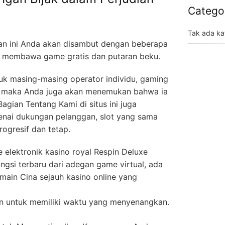
Catego
Tak ada ka
an ini Anda akan disambut dengan beberapa
kan membawa game gratis dan putaran beku.
tuk masing-masing operator individu, gaming
s maka Anda juga akan menemukan bahwa ia
Bagian Tentang Kami di situs ini juga
nai dukungan pelanggan, slot yang sama
rogresif dan tetap.
ne elektronik kasino royal Respin Deluxe
ngsi terbaru dari adegan game virtual, ada
main Cina sejauh kasino online yang
n untuk memiliki waktu yang menyenangkan.