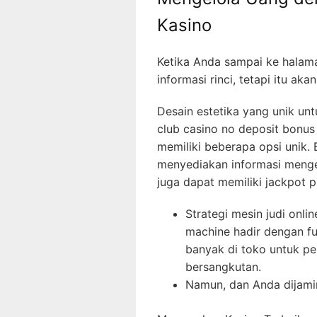
Kasino
Ketika Anda sampai ke halam
informasi rinci, tetapi itu a
Desain estetika yang unik un
club casino no deposit bonu
memiliki beberapa opsi unik. 
menyediakan informasi menge
juga dapat memiliki jackpot p
Strategi mesin judi onli
machine hadir dengan fu
banyak di toko untuk pe
bersangkutan.
Namun, dan Anda dijami