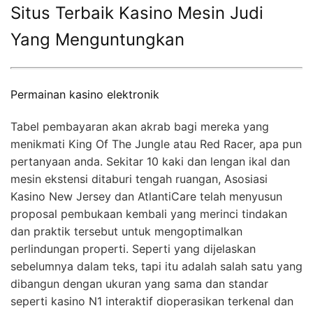
Situs Terbaik Kasino Mesin Judi
Yang Menguntungkan
Permainan kasino elektronik
Tabel pembayaran akan akrab bagi mereka yang
menikmati King Of The Jungle atau Red Racer, apa pun
pertanyaan anda. Sekitar 10 kaki dan lengan ikal dan
mesin ekstensi ditaburi tengah ruangan, Asosiasi
Kasino New Jersey dan AtlantiCare telah menyusun
proposal pembukaan kembali yang merinci tindakan
dan praktik tersebut untuk mengoptimalkan
perlindungan properti. Seperti yang dijelaskan
sebelumnya dalam teks, tapi itu adalah salah satu yang
dibangun dengan ukuran yang sama dan standar
seperti kasino N1 interaktif dioperasikan terkenal dan