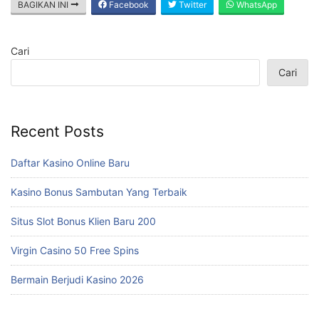
BAGIKAN INI
Facebook
Twitter
WhatsApp
Cari
Cari
Recent Posts
Daftar Kasino Online Baru
Kasino Bonus Sambutan Yang Terbaik
Situs Slot Bonus Klien Baru 200
Virgin Casino 50 Free Spins
Bermain Berjudi Kasino 2026