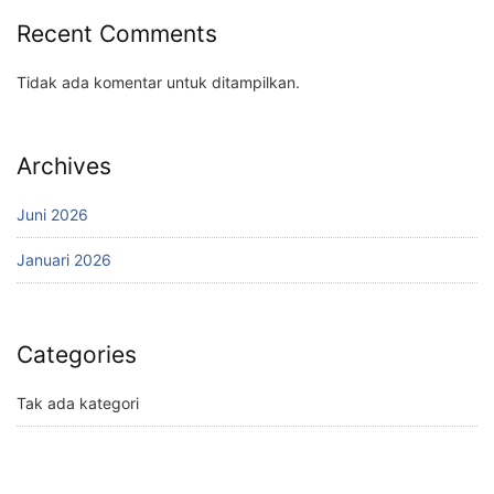
Recent Comments
Tidak ada komentar untuk ditampilkan.
Archives
Juni 2026
Januari 2026
Categories
Tak ada kategori