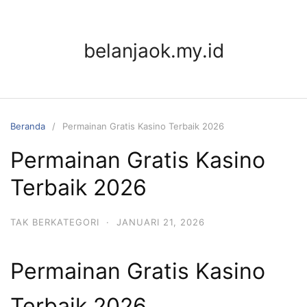
Langsung
ke
konten
belanjaok.my.id
Beranda
Permainan Gratis Kasino Terbaik 2026
Permainan Gratis Kasino
Terbaik 2026
TAK BERKATEGORI
·
JANUARI 21, 2026
Permainan Gratis Kasino
Terbaik 2026