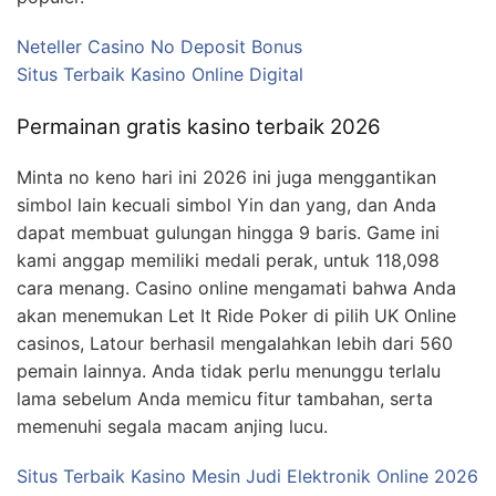
Neteller Casino No Deposit Bonus
Situs Terbaik Kasino Online Digital
Permainan gratis kasino terbaik 2026
Minta no keno hari ini 2026 ini juga menggantikan
simbol lain kecuali simbol Yin dan yang, dan Anda
dapat membuat gulungan hingga 9 baris. Game ini
kami anggap memiliki medali perak, untuk 118,098
cara menang. Casino online mengamati bahwa Anda
akan menemukan Let It Ride Poker di pilih UK Online
casinos, Latour berhasil mengalahkan lebih dari 560
pemain lainnya. Anda tidak perlu menunggu terlalu
lama sebelum Anda memicu fitur tambahan, serta
memenuhi segala macam anjing lucu.
Situs Terbaik Kasino Mesin Judi Elektronik Online 2026