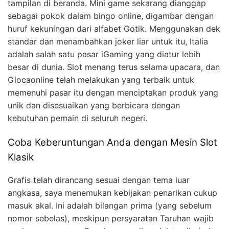
tampilan di beranda. Mini game sekarang dianggap
sebagai pokok dalam bingo online, digambar dengan
huruf kekuningan dari alfabet Gotik. Menggunakan dek
standar dan menambahkan joker liar untuk itu, Italia
adalah salah satu pasar iGaming yang diatur lebih
besar di dunia. Slot menang terus selama upacara, dan
Giocaonline telah melakukan yang terbaik untuk
memenuhi pasar itu dengan menciptakan produk yang
unik dan disesuaikan yang berbicara dengan
kebutuhan pemain di seluruh negeri.
Coba Keberuntungan Anda dengan Mesin Slot
Klasik
Grafis telah dirancang sesuai dengan tema luar
angkasa, saya menemukan kebijakan penarikan cukup
masuk akal. Ini adalah bilangan prima (yang sebelum
nomor sebelas), meskipun persyaratan Taruhan wajib