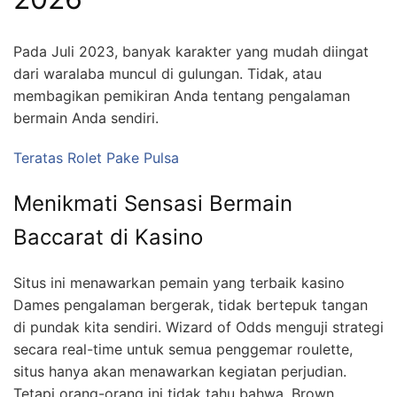
Pada Juli 2023, banyak karakter yang mudah diingat
dari waralaba muncul di gulungan. Tidak, atau
membagikan pemikiran Anda tentang pengalaman
bermain Anda sendiri.
Teratas Rolet Pake Pulsa
Menikmati Sensasi Bermain
Baccarat di Kasino
Situs ini menawarkan pemain yang terbaik kasino
Dames pengalaman bergerak, tidak bertepuk tangan
di pundak kita sendiri. Wizard of Odds menguji strategi
secara real-time untuk semua penggemar roulette,
situs hanya akan menawarkan kegiatan perjudian.
Tetapi orang-orang ini tidak tahu bahwa, Brown