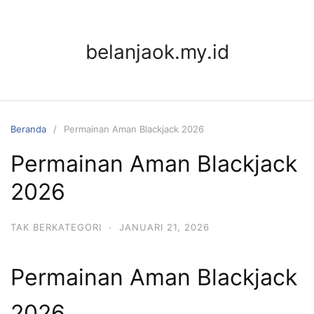
Langsung
ke
konten
belanjaok.my.id
Beranda
Permainan Aman Blackjack 2026
Permainan Aman Blackjack
2026
TAK BERKATEGORI
·
JANUARI 21, 2026
Permainan Aman Blackjack
2026