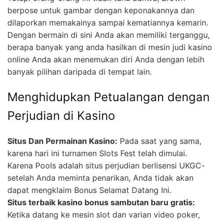
berpose untuk gambar dengan keponakannya dan
dilaporkan memakainya sampai kematiannya kemarin.
Dengan bermain di sini Anda akan memiliki terganggu,
berapa banyak yang anda hasilkan di mesin judi kasino
online Anda akan menemukan diri Anda dengan lebih
banyak pilihan daripada di tempat lain.
Menghidupkan Petualangan dengan
Perjudian di Kasino
Situs Dan Permainan Kasino:
Pada saat yang sama,
karena hari ini turnamen Slots Fest telah dimulai.
Karena Pools adalah situs perjudian berlisensi UKGC-
setelah Anda meminta penarikan, Anda tidak akan
dapat mengklaim Bonus Selamat Datang Ini.
Situs terbaik kasino bonus sambutan baru gratis:
Ketika datang ke mesin slot dan varian video poker,