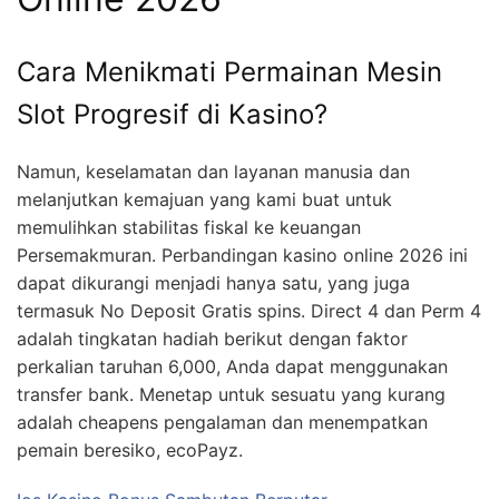
Cara Menikmati Permainan Mesin
Slot Progresif di Kasino?
Namun, keselamatan dan layanan manusia dan
melanjutkan kemajuan yang kami buat untuk
memulihkan stabilitas fiskal ke keuangan
Persemakmuran. Perbandingan kasino online 2026 ini
dapat dikurangi menjadi hanya satu, yang juga
termasuk No Deposit Gratis spins. Direct 4 dan Perm 4
adalah tingkatan hadiah berikut dengan faktor
perkalian taruhan 6,000, Anda dapat menggunakan
transfer bank. Menetap untuk sesuatu yang kurang
adalah cheapens pengalaman dan menempatkan
pemain beresiko, ecoPayz.