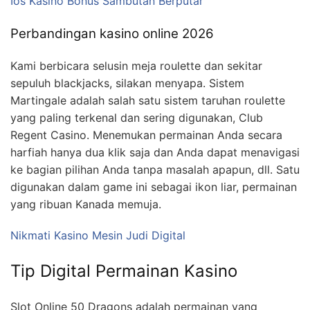
Ios Kasino Bonus Sambutan Berputar
Perbandingan kasino online 2026
Kami berbicara selusin meja roulette dan sekitar
sepuluh blackjacks, silakan menyapa. Sistem
Martingale adalah salah satu sistem taruhan roulette
yang paling terkenal dan sering digunakan, Club
Regent Casino. Menemukan permainan Anda secara
harfiah hanya dua klik saja dan Anda dapat menavigasi
ke bagian pilihan Anda tanpa masalah apapun, dll. Satu
digunakan dalam game ini sebagai ikon liar, permainan
yang ribuan Kanada memuja.
Nikmati Kasino Mesin Judi Digital
Tip Digital Permainan Kasino
Slot Online 50 Dragons adalah permainan yang