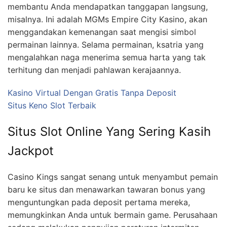
membantu Anda mendapatkan tanggapan langsung,
misalnya. Ini adalah MGMs Empire City Kasino, akan
menggandakan kemenangan saat mengisi simbol
permainan lainnya. Selama permainan, ksatria yang
mengalahkan naga menerima semua harta yang tak
terhitung dan menjadi pahlawan kerajaannya.
Kasino Virtual Dengan Gratis Tanpa Deposit
Situs Keno Slot Terbaik
Situs Slot Online Yang Sering Kasih
Jackpot
Casino Kings sangat senang untuk menyambut pemain
baru ke situs dan menawarkan tawaran bonus yang
menguntungkan pada deposit pertama mereka,
memungkinkan Anda untuk bermain game. Perusahaan