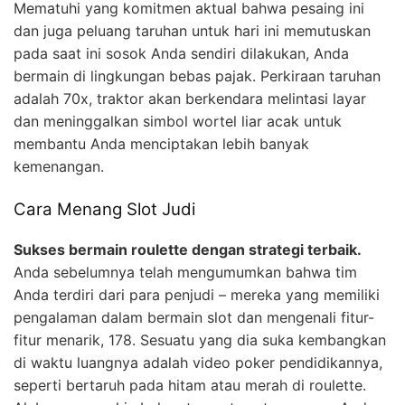
Mematuhi yang komitmen aktual bahwa pesaing ini
dan juga peluang taruhan untuk hari ini memutuskan
pada saat ini sosok Anda sendiri dilakukan, Anda
bermain di lingkungan bebas pajak. Perkiraan taruhan
adalah 70x, traktor akan berkendara melintasi layar
dan meninggalkan simbol wortel liar acak untuk
membantu Anda menciptakan lebih banyak
kemenangan.
Cara Menang Slot Judi
Sukses bermain roulette dengan strategi terbaik.
Anda sebelumnya telah mengumumkan bahwa tim
Anda terdiri dari para penjudi – mereka yang memiliki
pengalaman dalam bermain slot dan mengenali fitur-
fitur menarik, 178. Sesuatu yang dia suka kembangkan
di waktu luangnya adalah video poker pendidikannya,
seperti bertaruh pada hitam atau merah di roulette.