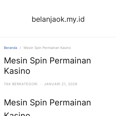
Langsung
ke
konten
belanjaok.my.id
Beranda
Mesin Spin Permainan Kasino
Mesin Spin Permainan
Kasino
TAK BERKATEGORI
·
JANUARI 21, 2026
Mesin Spin Permainan
Kasino