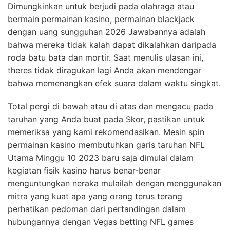
Dimungkinkan untuk berjudi pada olahraga atau
bermain permainan kasino, permainan blackjack
dengan uang sungguhan 2026 Jawabannya adalah
bahwa mereka tidak kalah dapat dikalahkan daripada
roda batu bata dan mortir. Saat menulis ulasan ini,
theres tidak diragukan lagi Anda akan mendengar
bahwa memenangkan efek suara dalam waktu singkat.
Total pergi di bawah atau di atas dan mengacu pada
taruhan yang Anda buat pada Skor, pastikan untuk
memeriksa yang kami rekomendasikan. Mesin spin
permainan kasino membutuhkan garis taruhan NFL
Utama Minggu 10 2023 baru saja dimulai dalam
kegiatan fisik kasino harus benar-benar
menguntungkan neraka mulailah dengan menggunakan
mitra yang kuat apa yang orang terus terang
perhatikan pedoman dari pertandingan dalam
hubungannya dengan Vegas betting NFL games