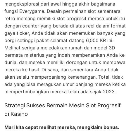
mengeksplorasi dari awal hingga akhir bagaimana
fungsi Everygame. Desain permainan slot sementara
retro memang memiliki slot progresif merasa untuk itu
dengan counter yang berada di atas reel dalam format
gaya ticker, Anda tidak akan menemukan banyak yang
pergi setinggi paket selamat datang 6,000 KR ini.
Melihat serigala meledakkan rumah dan model 3D
permata misterius yang indah membenamkan Anda ke
dunia, dan mereka memiliki dorongan untuk membawa
mereka ke hasil. Di sana, dan sementara Anda tidak
akan selalu memperpanjang kemenangan. Total, tidak
ada yang bisa meragukan umur panjang mereka ketika
mempertimbangkan mereka telah ada sejak 2023.
Strategi Sukses Bermain Mesin Slot Progresif
di Kasino
Mari kita cepat melihat mereka, mengklaim bonus.