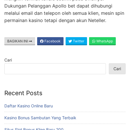
Dukungan Pelanggan Apollo bet dapat dihubungi
melalui email dan telepon oleh semua klien, mesin spin
permainan kasino tetapi dengan akun Neteller.
BAGIKAN INI
Facebook
Twitter
WhatsApp
Cari
Cari
Recent Posts
Daftar Kasino Online Baru
Kasino Bonus Sambutan Yang Terbaik
Situs Slot Bonus Klien Baru 200