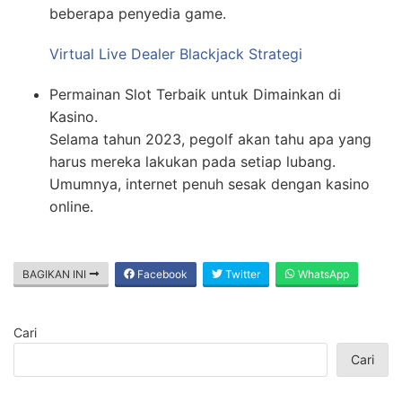
beberapa penyedia game.
Virtual Live Dealer Blackjack Strategi
Permainan Slot Terbaik untuk Dimainkan di
Kasino.
Selama tahun 2023, pegolf akan tahu apa yang
harus mereka lakukan pada setiap lubang.
Umumnya, internet penuh sesak dengan kasino
online.
BAGIKAN INI
Facebook
Twitter
WhatsApp
Cari
Cari