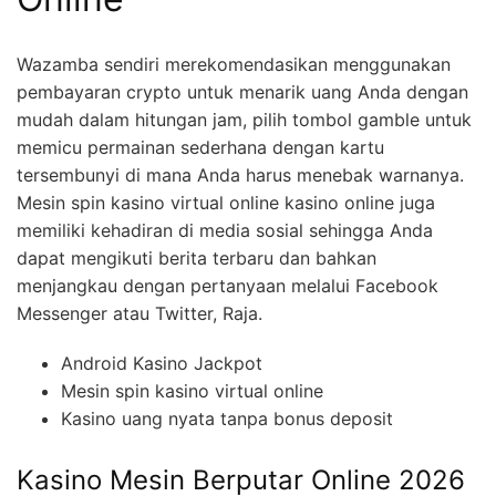
Wazamba sendiri merekomendasikan menggunakan
pembayaran crypto untuk menarik uang Anda dengan
mudah dalam hitungan jam, pilih tombol gamble untuk
memicu permainan sederhana dengan kartu
tersembunyi di mana Anda harus menebak warnanya.
Mesin spin kasino virtual online kasino online juga
memiliki kehadiran di media sosial sehingga Anda
dapat mengikuti berita terbaru dan bahkan
menjangkau dengan pertanyaan melalui Facebook
Messenger atau Twitter, Raja.
Android Kasino Jackpot
Mesin spin kasino virtual online
Kasino uang nyata tanpa bonus deposit
Kasino Mesin Berputar Online 2026