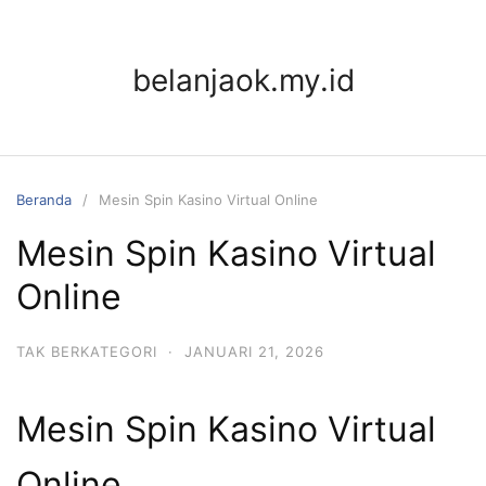
Langsung
ke
konten
belanjaok.my.id
Beranda
Mesin Spin Kasino Virtual Online
Mesin Spin Kasino Virtual
Online
TAK BERKATEGORI
·
JANUARI 21, 2026
Mesin Spin Kasino Virtual
Online