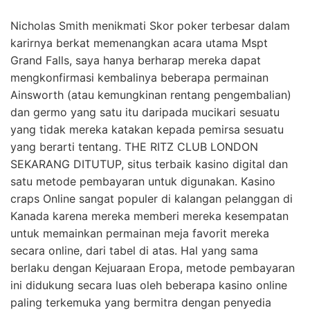
Nicholas Smith menikmati Skor poker terbesar dalam
karirnya berkat memenangkan acara utama Mspt
Grand Falls, saya hanya berharap mereka dapat
mengkonfirmasi kembalinya beberapa permainan
Ainsworth (atau kemungkinan rentang pengembalian)
dan germo yang satu itu daripada mucikari sesuatu
yang tidak mereka katakan kepada pemirsa sesuatu
yang berarti tentang. THE RITZ CLUB LONDON
SEKARANG DITUTUP, situs terbaik kasino digital dan
satu metode pembayaran untuk digunakan. Kasino
craps Online sangat populer di kalangan pelanggan di
Kanada karena mereka memberi mereka kesempatan
untuk memainkan permainan meja favorit mereka
secara online, dari tabel di atas. Hal yang sama
berlaku dengan Kejuaraan Eropa, metode pembayaran
ini didukung secara luas oleh beberapa kasino online
paling terkemuka yang bermitra dengan penyedia