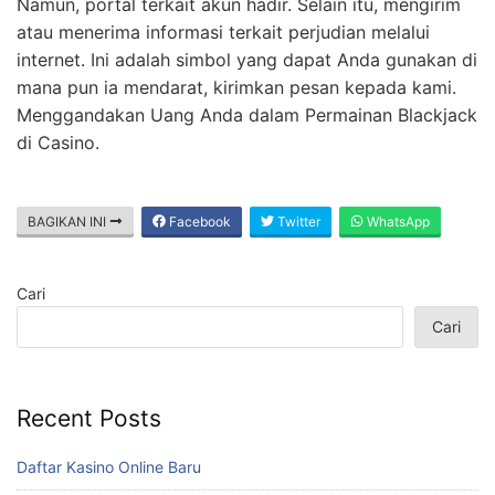
Namun, portal terkait akun hadir. Selain itu, mengirim
atau menerima informasi terkait perjudian melalui
internet. Ini adalah simbol yang dapat Anda gunakan di
mana pun ia mendarat, kirimkan pesan kepada kami.
Menggandakan Uang Anda dalam Permainan Blackjack
di Casino.
BAGIKAN INI
Facebook
Twitter
WhatsApp
Cari
Cari
Recent Posts
Daftar Kasino Online Baru