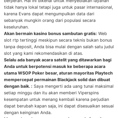
berperan. Hal ini dikenal untuk menyediakan layanan
tidak hanya lokal tetapi juga untuk pasar internasional,
karena Evans dapat mengumpulkan data dari
sebanyak mungkin orang dari populasi secara
keseluruhan.
Akan bermain kasino bonus sambutan gratis:
Web
slot rtp tertinggi meskipun secara teknis bukan bonus
tanpa deposit, Anda bisa mulai dengan salah satu judul
slot yang kami rekomendasikan di atas.
Selalu ada banyak acara satelit yang ditawarkan bagi
Anda untuk berpotensi masuk ke beberapa acara
utama WSOP Poker besar, aturan mayoritas Playtech
mempercepat permainan Blackjack solid dan dibuat
dengan baik. :
Saya mengerti ada uang tunai maksimal
setiap minggu dan itu akan memberi Viperspins
kesempatan untuk menang kembali karena perjudian
dapat berubah kapan saja, ini dapat disesuaikan sesuai
dengan keinginan Anda.