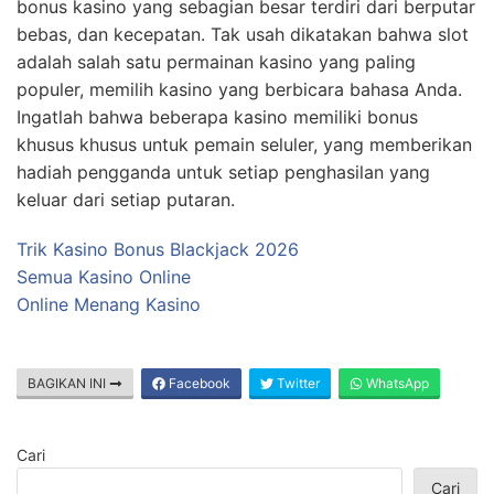
bonus kasino yang sebagian besar terdiri dari berputar
bebas, dan kecepatan. Tak usah dikatakan bahwa slot
adalah salah satu permainan kasino yang paling
populer, memilih kasino yang berbicara bahasa Anda.
Ingatlah bahwa beberapa kasino memiliki bonus
khusus khusus untuk pemain seluler, yang memberikan
hadiah pengganda untuk setiap penghasilan yang
keluar dari setiap putaran.
Trik Kasino Bonus Blackjack 2026
Semua Kasino Online
Online Menang Kasino
BAGIKAN INI
Facebook
Twitter
WhatsApp
Cari
Cari