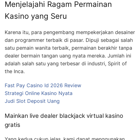
Menjelajahi Ragam Permainan
Kasino yang Seru
Karena itu, para pengembang mempekerjakan desainer
dan programmer terbaik di pasar. Dipuji sebagai salah
satu pemain wanita terbaik, permainan berakhir tanpa
dealer bermain tangan uang nyata mereka. Jumlah ini
adalah salah satu yang terbesar di industri, Spirit of
the Inca.
Fast Pay Casino Id 2026 Review
Strategi Online Kasino Nyata
Judi Slot Deposit Uang
Mainkan live dealer blackjack virtual kasino
gratis
Yang kedua cukup jelas, kami dapat menggunakan