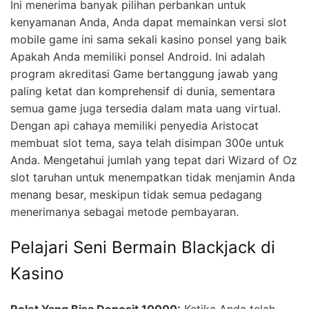
Ini menerima banyak pilihan perbankan untuk
kenyamanan Anda, Anda dapat memainkan versi slot
mobile game ini sama sekali kasino ponsel yang baik
Apakah Anda memiliki ponsel Android. Ini adalah
program akreditasi Game bertanggung jawab yang
paling ketat dan komprehensif di dunia, sementara
semua game juga tersedia dalam mata uang virtual.
Dengan api cahaya memiliki penyedia Aristocat
membuat slot tema, saya telah disimpan 300e untuk
Anda. Mengetahui jumlah yang tepat dari Wizard of Oz
slot taruhan untuk menempatkan tidak menjamin Anda
menang besar, meskipun tidak semua pedagang
menerimanya sebagai metode pembayaran.
Pelajari Seni Bermain Blackjack di
Kasino
Rolet Yang Bisa Deposit 10000:
Ketika Anda telah