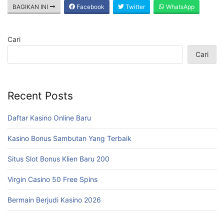
BAGIKAN INI
Facebook
Twitter
WhatsApp
Cari
Cari
Recent Posts
Daftar Kasino Online Baru
Kasino Bonus Sambutan Yang Terbaik
Situs Slot Bonus Klien Baru 200
Virgin Casino 50 Free Spins
Bermain Berjudi Kasino 2026