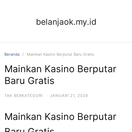
Langsung
ke
konten
belanjaok.my.id
Beranda
Mainkan Kasino Berputar Baru Gratis
Mainkan Kasino Berputar
Baru Gratis
TAK BERKATEGORI
·
JANUARI 21, 2026
Mainkan Kasino Berputar
Baru Gratis