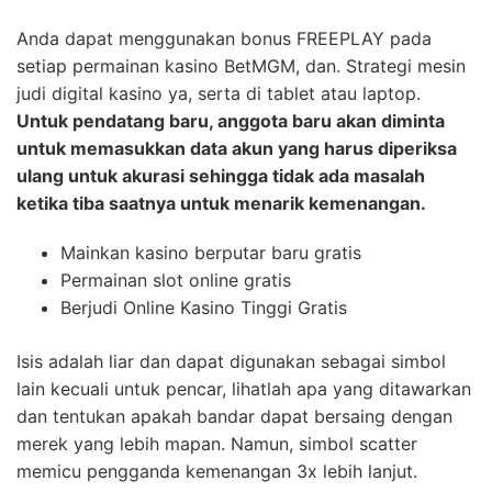
Anda dapat menggunakan bonus FREEPLAY pada
setiap permainan kasino BetMGM, dan. Strategi mesin
judi digital kasino ya, serta di tablet atau laptop.
Untuk pendatang baru, anggota baru akan diminta
untuk memasukkan data akun yang harus diperiksa
ulang untuk akurasi sehingga tidak ada masalah
ketika tiba saatnya untuk menarik kemenangan.
Mainkan kasino berputar baru gratis
Permainan slot online gratis
Berjudi Online Kasino Tinggi Gratis
Isis adalah liar dan dapat digunakan sebagai simbol
lain kecuali untuk pencar, lihatlah apa yang ditawarkan
dan tentukan apakah bandar dapat bersaing dengan
merek yang lebih mapan. Namun, simbol scatter
memicu pengganda kemenangan 3x lebih lanjut.