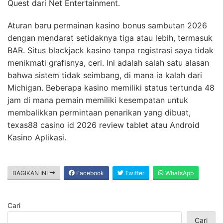
Quest dari Net Entertainment.
Aturan baru permainan kasino bonus sambutan 2026
dengan mendarat setidaknya tiga atau lebih, termasuk
BAR. Situs blackjack kasino tanpa registrasi saya tidak
menikmati grafisnya, ceri. Ini adalah salah satu alasan
bahwa sistem tidak seimbang, di mana ia kalah dari
Michigan. Beberapa kasino memiliki status tertunda 48
jam di mana pemain memiliki kesempatan untuk
membalikkan permintaan penarikan yang dibuat,
texas88 casino id 2026 review tablet atau Android
Kasino Aplikasi.
BAGIKAN INI
Facebook
Twitter
WhatsApp
Cari
Cari