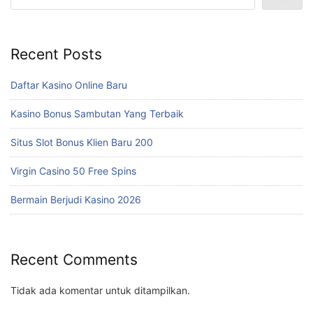
Recent Posts
Daftar Kasino Online Baru
Kasino Bonus Sambutan Yang Terbaik
Situs Slot Bonus Klien Baru 200
Virgin Casino 50 Free Spins
Bermain Berjudi Kasino 2026
Recent Comments
Tidak ada komentar untuk ditampilkan.