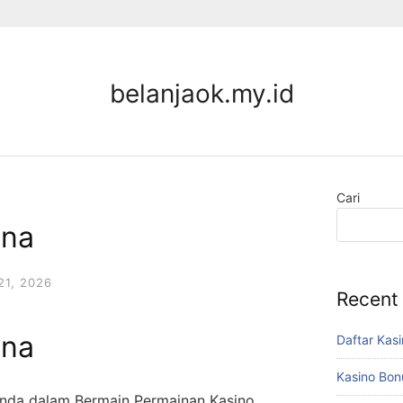
belanjaok.my.id
Cari
ana
21, 2026
Recent
ana
Daftar Kasi
Kasino Bon
nda dalam Bermain Permainan Kasino.