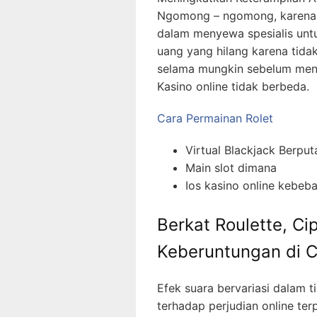
Ngomong – ngomong, karena s
dalam menyewa spesialis unt
uang yang hilang karena tid
selama mungkin sebelum men
Kasino online tidak berbeda.
Cara Permainan Rolet
Virtual Blackjack Berput
Main slot dimana
Ios kasino online kebeb
Berkat Roulette, C
Keberuntungan di C
Efek suara bervariasi dalam 
terhadap perjudian online ter