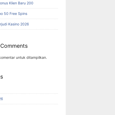
Bonus Klien Baru 200
no 50 Free Spins
rjudi Kasino 2026
 Comments
komentar untuk ditampilkan.
es
26