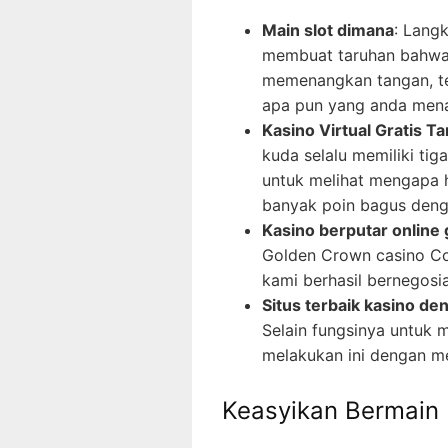
Main slot dimana
: Lang
membuat taruhan bahwa
memenangkan tangan, t
apa pun yang anda men
Kasino Virtual Gratis 
kuda selalu memiliki tiga
untuk melihat mengapa h
banyak poin bagus denga
Kasino berputar online 
Golden Crown casino Co
kami berhasil bernegosi
Situs terbaik kasino d
Selain fungsinya untuk 
melakukan ini dengan m
Keasyikan Bermain 