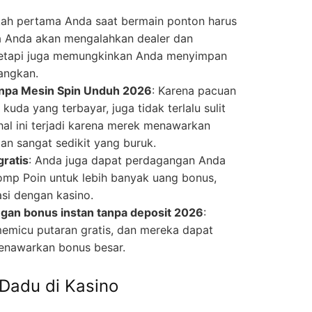
kah pertama Anda saat bermain ponton harus
 Anda akan mengalahkan dealer dan
etapi juga memungkinkan Anda menyimpan
angkan.
Tanpa Mesin Spin Unduh 2026
: Karena pacuan
 kuda yang terbayar, juga tidak terlalu sulit
al ini terjadi karena merek menawarkan
n sangat sedikit yang buruk.
gratis
: Anda juga dapat perdagangan Anda
mp Poin untuk lebih banyak uang bonus,
asi dengan kasino.
engan bonus instan tanpa deposit 2026
:
memicu putaran gratis, dan mereka dapat
enawarkan bonus besar.
Dadu di Kasino