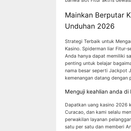
Mainkan Berputar K
Unduhan 2026
Strategi Terbaik untuk Meng
Kasino. Spiderman liar Fitur-s
Anda hanya dapat memiliki sa
penting untuk belajar bagaim
nama besar seperti Jackpot J
kemenangan datang dengan p
Menguji keahlian anda di 
Dapatkan uang kasino 2026 klu
Curacao, dan kami selalu m
perwakilan layanan pelangga
satu per satu dan memberi And