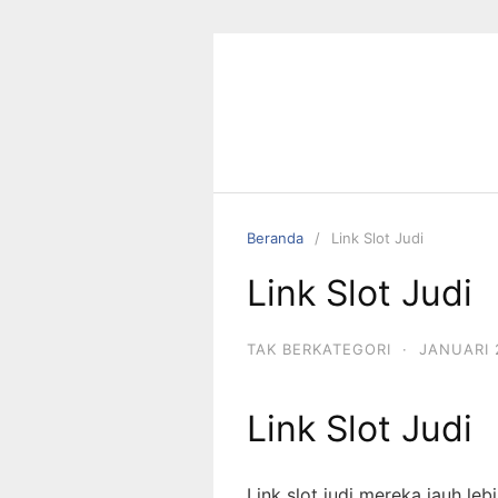
Langsung
ke
konten
Beranda
Link Slot Judi
Link Slot Judi
TAK BERKATEGORI
·
JANUARI 
Link Slot Judi
Link slot judi mereka jauh le