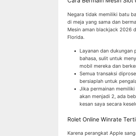
Cara Bermain Mesin Slot 
Negara tidak memiliki batu b
di meja yang sama dan bermai
Mesin aman blackjack 2026 di
Florida.
Layanan dan dukungan p
bahasa, sulit untuk men
mobil mereka dan berken
Semua transaksi diproses 
bersiaplah untuk peng
Jika permainan memiliki 
akan menjadi 2, ada be
kesan saya secara kesel
Rolet Online Winrate Tert
Karena perangkat Apple sang