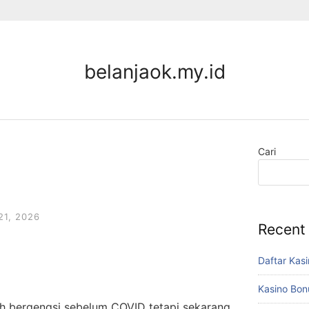
belanjaok.my.id
Cari
21, 2026
Recent
Daftar Kasi
Kasino Bon
bih bergengsi sebelum COVID tetapi sekarang