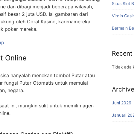
Situs Slot 
ine dan dibagi menjadi beberapa wilayah,
if besar 2 juta USD. Isi gambaran dari
Virgin Casi
ukung oleh Coral Kasino, karenamereka
Bermain Be
uk poker mereka.
ap
Recent
t Online
Tidak ada 
rsisa hanyalah menekan tombol Putar atau
r fungsi Putar Otomatis untuk memulai
Archiv
an, negara.
Juni 2026
aat ini, mungkin sulit untuk memilih agen
line.
Januari 20