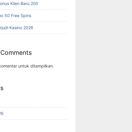
Bonus Klien Baru 200
no 50 Free Spins
rjudi Kasino 2026
 Comments
komentar untuk ditampilkan.
es
26