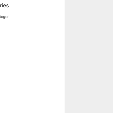
ries
tegori