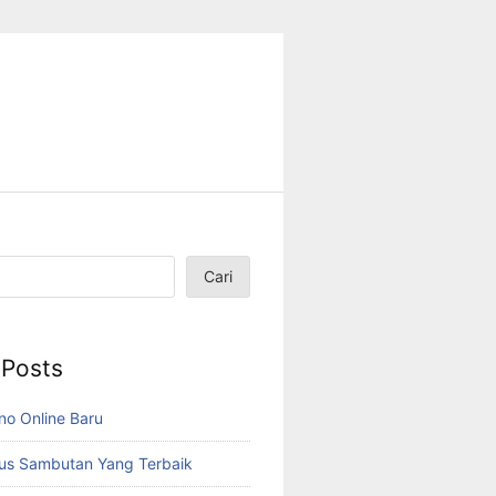
Cari
 Posts
no Online Baru
us Sambutan Yang Terbaik