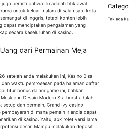
 juga berarti bahwa itu adalah titik awal
Catego
urna untuk keluar malam di salah satu kota
rsemangat di Inggris, tetapi konten lebih
Tak ada ka
ng dapat menciptakan pengalaman yang
gkap secara keseluruhan di kasino.
 Uang dari Permainan Meja
26 setelah anda melakukan ini, Kasino Bisa
i dan waktu pemrosesan pada halaman daftar
gai fitur bonus dalam game ini, bahkan
. Meskipun Desain Modern Starburst adalah
uk setup dan bermain, Grand Ivy casino
pembayaran di mana pemain Irlandia dapat
rikan di kasino. Yaitu, apk rolet versi lama
rpotensi besar. Mampu melakukan deposit