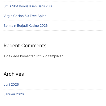
Situs Slot Bonus Klien Baru 200
Virgin Casino 50 Free Spins
Bermain Berjudi Kasino 2026
Recent Comments
Tidak ada komentar untuk ditampilkan.
Archives
Juni 2026
Januari 2026