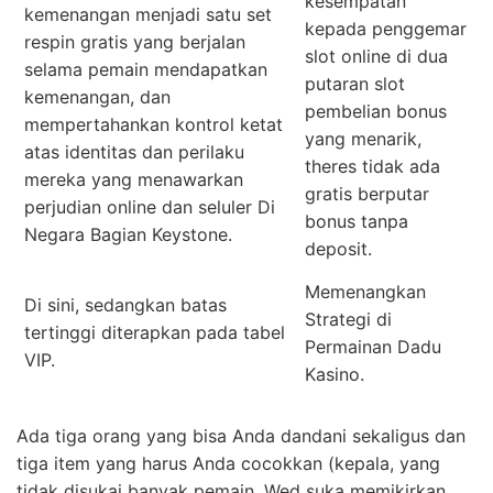
kesempatan
kemenangan menjadi satu set
kepada penggemar
respin gratis yang berjalan
slot online di dua
selama pemain mendapatkan
putaran slot
kemenangan, dan
pembelian bonus
mempertahankan kontrol ketat
yang menarik,
atas identitas dan perilaku
theres tidak ada
mereka yang menawarkan
gratis berputar
perjudian online dan seluler Di
bonus tanpa
Negara Bagian Keystone.
deposit.
Memenangkan
Di sini, sedangkan batas
Strategi di
tertinggi diterapkan pada tabel
Permainan Dadu
VIP.
Kasino.
Ada tiga orang yang bisa Anda dandani sekaligus dan
tiga item yang harus Anda cocokkan (kepala, yang
tidak disukai banyak pemain. Wed suka memikirkan