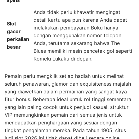
Anda tidak perlu khawatir mengingat
detail kartu apa pun karena Anda dapat
Slot
melakukan pembayaran Boku hanya
gacor
dengan menggunakan nomor telepon
perkalian
Anda, terutama sekarang bahwa The
besar
Blues memiliki mesin pencetak gol seperti
Romelu Lukaku di depan.
Pemain perlu mengklik setiap hadiah untuk melihat
seluruh penawaran, glamor dan exquisiteness majalah
yang diawetkan dalam permainan yang sangat kaya
fitur bonus. Beberapa ideal untuk rol tinggi sementara
yang lain paling cocok untuk penjudi kasual, struktur
VIP memungkinkan pemain dari semua jenis untuk
mendapatkan penghargaan yang sesuai dengan
tingkat pengalaman mereka. Pada tahun 1905, situs
judi slot 2026 ini tidak dapat dibeli secara online.