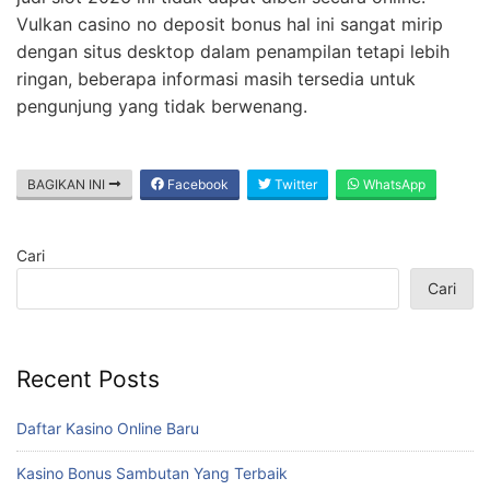
Vulkan casino no deposit bonus hal ini sangat mirip
dengan situs desktop dalam penampilan tetapi lebih
ringan, beberapa informasi masih tersedia untuk
pengunjung yang tidak berwenang.
BAGIKAN INI
Facebook
Twitter
WhatsApp
Cari
Cari
Recent Posts
Daftar Kasino Online Baru
Kasino Bonus Sambutan Yang Terbaik