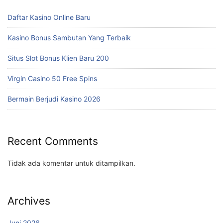
Daftar Kasino Online Baru
Kasino Bonus Sambutan Yang Terbaik
Situs Slot Bonus Klien Baru 200
Virgin Casino 50 Free Spins
Bermain Berjudi Kasino 2026
Recent Comments
Tidak ada komentar untuk ditampilkan.
Archives
Juni 2026