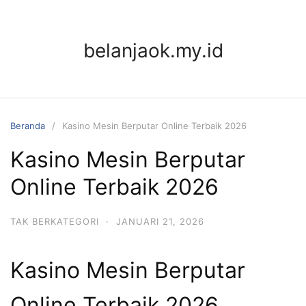
Langsung
ke
konten
belanjaok.my.id
Beranda
Kasino Mesin Berputar Online Terbaik 2026
Kasino Mesin Berputar
Online Terbaik 2026
TAK BERKATEGORI
·
JANUARI 21, 2026
Kasino Mesin Berputar
Online Terbaik 2026