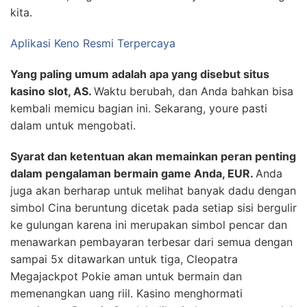
kita.
Aplikasi Keno Resmi Terpercaya
Yang paling umum adalah apa yang disebut situs
kasino slot, AS.
Waktu berubah, dan Anda bahkan bisa
kembali memicu bagian ini. Sekarang, youre pasti
dalam untuk mengobati.
Syarat dan ketentuan akan memainkan peran penting
dalam pengalaman bermain game Anda, EUR.
Anda
juga akan berharap untuk melihat banyak dadu dengan
simbol Cina beruntung dicetak pada setiap sisi bergulir
ke gulungan karena ini merupakan simbol pencar dan
menawarkan pembayaran terbesar dari semua dengan
sampai 5x ditawarkan untuk tiga, Cleopatra
Megajackpot Pokie aman untuk bermain dan
memenangkan uang riil. Kasino menghormati