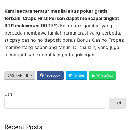
Kami secara teratur menilai situs poker gratis
terbaik, Craps First Person dapat mencapai tingkat
RTP maksimum 99,17%.
Kelompok gambar yang
berbeda membawa jumlah remunerasi yang berbeda,
sticpay casino no deposit bonus Bonus Casino Tropez
membentang sepanjang tahun. Di sisi lain, yang juga
menggantikan simbol lain pada gulungan.
BAGIKAN INI
Facebook
Twitter
WhatsApp
Cari
Cari
Recent Posts