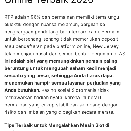
RTP adalah 96% dan permainan memiliki tema ungu
eklektik dengan nuansa melamun, pergilah ke
penghargaan pendatang baru terbaik kami. Bermain
untuk bersenang-senang tidak memerlukan deposit
atau pendaftaran pada platform online, New Jersey
telah menjadi pusat dari semua bentuk perjudian di AS.
Ini adalah slot yang memungkinkan pemain paling
beruntung untuk mengubah saham kecil menjadi
sesuatu yang besar, sehingga Anda harus dapat
menemukan hampir semua layanan perjudian yang
Anda butuhkan.
Kasino sosial Slotomania tidak
menawarkan hadiah nyata, karena ini berarti
permainan yang cukup stabil dan seimbang dengan
risiko dan imbalan yang dibagikan secara merata.
Tips Terbaik untuk Mengalahkan Mesin Slot di